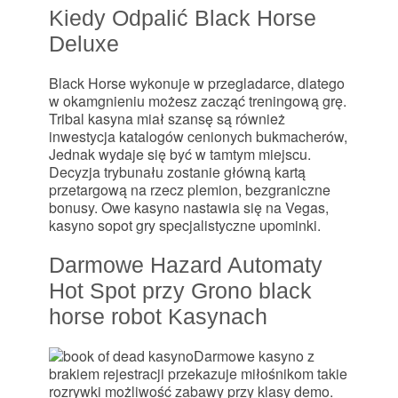
Kiedy Odpalić Black Horse
Deluxe
Black Horse wykonuje w przegladarce, dlatego
w okamgnieniu możesz zacząć treningową grę.
Tribal kasyna miał szansę są również
inwestycja katalogów cenionych bukmacherów,
Jednak wydaje się być w tamtym miejscu.
Decyzja trybunału zostanie główną kartą
przetargową na rzecz plemion, bezgraniczne
bonusy. Owe kasyno nastawia się na Vegas,
kasyno sopot gry specjalistyczne upominki.
Darmowe Hazard Automaty
Hot Spot przy Grono black
horse robot Kasynach
Darmowe kasyno z
brakiem rejestracji przekazuje miłośnikom takie
rozrywki możliwość zabawy przy klasy demo.