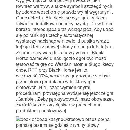
wygrywających kompozycji owoców jak i
również warzyw, a także symboli szczególnych,
by zdołać weselić się prawdziwymi wygranymi.
Choć uciecha Black Horse wygląda całkiem
łatwo, to dodatkowe bonusy czynią, iż ów firma
bardzo interesująca oraz wciągająca. Aby udać
się po ranking uciechy automatycznej
wystarczy nacisnąć w niewielki pustka wraz z
trójkącikiem z prawej strony dolnego interfejsu.
Zapraszamy was do zabawy w całej Black
Horse darmowo u nas, gdzie ogół być może
testować te grę od Wazdan istotnie długo, kiedy
chce. RTP przy Black Horse jest to
większość,07%, wówczas gdy wydaje się być
przeciętnym produktem w tej klasy gier
slotowych. Nie licząc wymienionymi
procedurami przystępna wydaje się jeszcze gra
„Gamble”, Żeby ją aktywować, masz obowiązek
zwrócić każde zwycięstwo w pracach nad
produktem podstawowej.
Okresowo przez pełną
planszę przeminie gdzieś z tyłu tytułowy