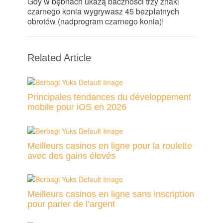
Gdy w bębnach ukażą baczności trzy znaki
czarnego konia wygrywasz 45 bezpłatnych
obrotów (nadprogram czarnego konia)!
Related Article
Principales tendances du développement
mobile pour iOS en 2026
Meilleurs casinos en ligne pour la roulette
avec des gains élevés
Meilleurs casinos en ligne sans inscription
pour parier de l’argent