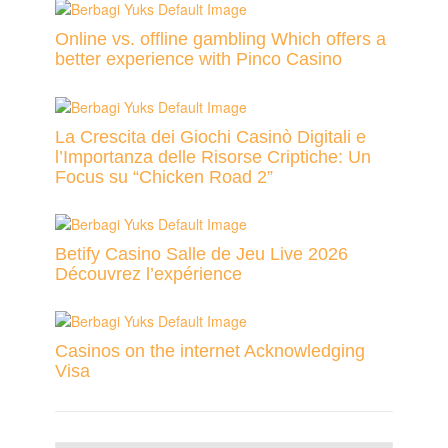
Online vs. offline gambling Which offers a
better experience with Pinco Casino
La Crescita dei Giochi Casinò Digitali e
l’Importanza delle Risorse Criptiche: Un
Focus su “Chicken Road 2”
Betify Casino Salle de Jeu Live 2026
Découvrez l’expérience
Casinos on the internet Acknowledging
Visa