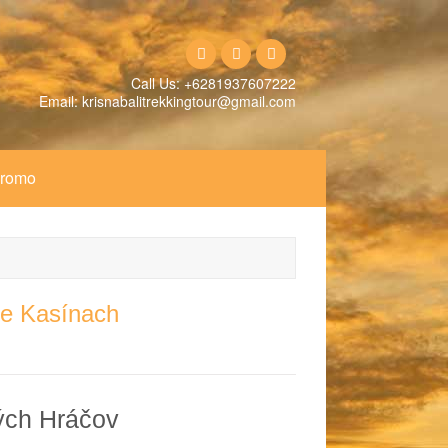
Call Us: +6281937607222
Email: krisnabalitrekkingtour@gmail.com
Promo
ne Kasínach
ých Hráčov