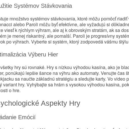
užitie Systémov Stávkovania
stuje množstvo systémov stávkovania, ktoré môžu pomôcť riadiť 
nacci alebo Paroli môžu byť efektívne, ale vyžadujú si dôkladné
 viesť k rýchlym výhram, ale aj k obrovským stratám, ak sa dost
tém je menej riskantný, ale pomalší. Paroli je progresívny syst
ok po výhrach. Vyberte si systém, ktorý zodpovedá vášmu štýlu hr
imalizácia Výberu Hier
všetky hry sú rovnaké. Hry s nízkou výhodou kasína, ako je black
r, ponúkajú lepšie šance na výhru ako automaty. Venujte čas štú
kjacku sa naučte základnú stratégiu a sledujte karty. Vo video p
ý variant hry. Vyhýbajte sa hrám s vysokou výhodou kasína, poki
osti o hre.
ychologické Aspekty Hry
ádanie Emócií