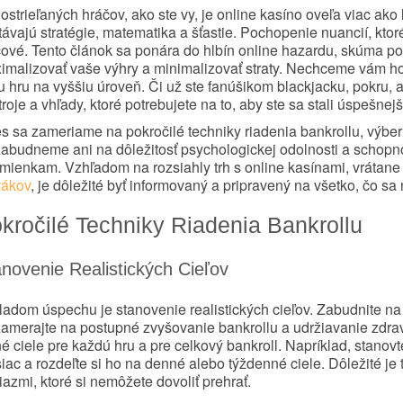
ostrieľaných hráčov, ako ste vy, je online kasíno oveľa viac ako
távajú stratégie, matematika a šťastie. Pochopenie nuancií, kto
čové. Tento článok sa ponára do hlbín online hazardu, skúma po
imalizovať vaše výhry a minimalizovať straty. Nechceme vám hov
u hru na vyššiu úroveň. Či už ste fanúšikom blackjacku, pokru, 
roje a vhľady, ktoré potrebujete na to, aby ste sa stali úspešnejš
s sa zameriame na pokročilé techniky riadenia bankrollu, výbe
abudneme ani na dôležitosť psychologickej odolnosti a schopno
mienkam. Vzhľadom na rozsiahly trh s online kasínami, vrátan
vákov
, je dôležité byť informovaný a pripravený na všetko, čo sa
kročilé Techniky Riadenia Bankrollu
novenie Realistických Cieľov
ladom úspechu je stanovenie realistických cieľov. Zabudnite na
zamerajte na postupné zvyšovanie bankrollu a udržiavanie zdrav
é ciele pre každú hru a pre celkový bankroll. Napríklad, stanovte
ac a rozdeľte si ho na denné alebo týždenné ciele. Dôležité je tie
azmi, ktoré si nemôžete dovoliť prehrať.