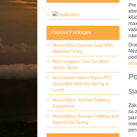
Pre 
stre
kľú
max
vaš
Popular Packages
nást
Dne
Mount Batur Sunrise Jeep With
Nez
Waterfall Tours
pod
Bali Instagram Tour the Most
slo
Scenic Spots
Po
All Inclusive: Mount Batur ATV
Quad Bike With Hot Spring &
Lunch
Sta
Mount Batur Sunrise Trekking
Zák
Experience
sa 
Mount Batur Sunrise Trekking and
jasn
Natural Hot Spring
mesi
peni