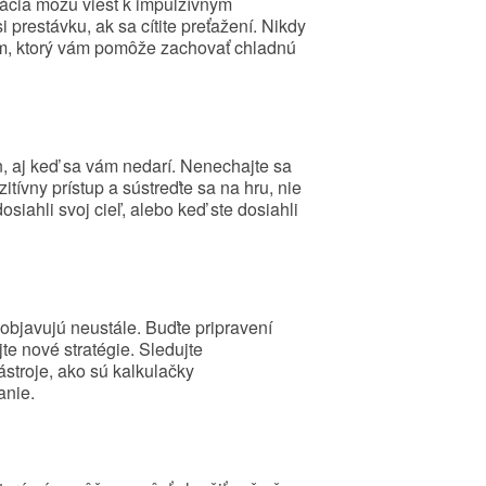
rácia môžu viesť k impulzívnym
 prestávku, ak sa cítite preťažení. Nikdy
tém, ktorý vám pomôže zachovať chladnú
, aj keď sa vám nedarí. Nenechajte sa
itívny prístup a sústreďte sa na hru, nie
osiahli svoj cieľ, alebo keď ste dosiahli
 objavujú neustále. Buďte pripravení
e nové stratégie. Sledujte
ástroje, ako sú kalkulačky
anie.