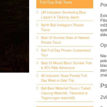
Full Day Bali Tours
Po
(All Inclusive) Snorkeling Blue
Exi
Lagoon & Tanjung Jepun
Fibo
môže
North Bali Instagram Private
sys
Tours
stáv
Best Of Sunrise Gate of Heaven
Private Tours
Opt
Bali Full-Day Private Customized
Tour
Nie 
poke
Best Of Mount Batur Sunrise Trek
blac
& ATV Ride Adventure
dan
znal
All Inclusive: Nusa Penida Full-
Day West or East Trip
Ps
Bali Best Waterfall Tours ( Tukad
Cepung Waterfall, Tibumana &
Zvl
Tegenungan waterfall)