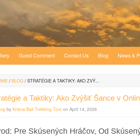
llery
Guest Comment
Contact Us
Blog
News & 
OME
/
BLOG
/
STRATÉGIE A TAKTIKY: AKO ZVÝ...
ratégie a Taktiky: Ako Zvýšiť Šance v Onli
log
by
Krisna Bali Trekking Tour
on April 14, 2026
od: Pre Skúsených Hráčov, Od Skúsen