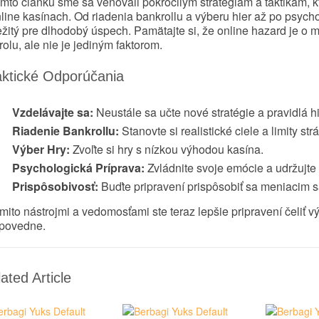
omto článku sme sa venovali pokročilým stratégiám a taktikám,
line kasínach. Od riadenia bankrollu a výberu hier až po psycho
žitý pre dlhodobý úspech. Pamätajte si, že online hazard je o mat
rolu, ale nie je jediným faktorom.
aktické Odporúčania
Vzdelávajte sa:
Neustále sa učte nové stratégie a pravidlá hi
Riadenie Bankrollu:
Stanovte si realistické ciele a limity strá
Výber Hry:
Zvoľte si hry s nízkou výhodou kasína.
Psychologická Príprava:
Zvládnite svoje emócie a udržujte s
Prispôsobivosť:
Buďte pripravení prispôsobiť sa meniacim
mito nástrojmi a vedomosťami ste teraz lepšie pripravení čeliť v
povedne.
ated Article