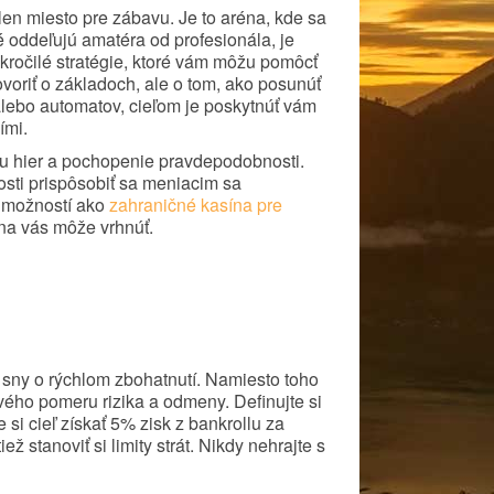
 len miesto pre zábavu. Je to aréna, kde sa
ré oddeľujú amatéra od profesionála, je
kročilé stratégie, ktoré vám môžu pomôcť
oriť o základoch, ale o tom, ako posunúť
alebo automatov, cieľom je poskytnúť vám
ími.
ru hier a pochopenie pravdepodobnosti.
sti prispôsobiť sa meniacim sa
e možností ako
zahraničné kasína pre
 na vás môže vrhnúť.
 sny o rýchlom zbohatnutí. Namiesto toho
ého pomeru rizika a odmeny. Definujte si
 si cieľ získať 5% zisk z bankrollu za
ž stanoviť si limity strát. Nikdy nehrajte s