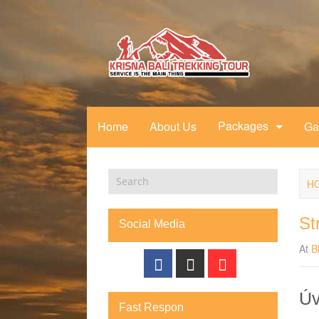
Packages
Home
About Us
Ga
H
St
Social Media
At
B
Úv
Fast Respon