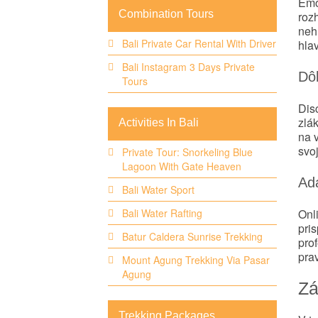
Emó
Combination Tours
rozh
neh
Bali Private Car Rental With Driver
hlav
Bali Instagram 3 Days Private
Dôl
Tours
Dis
zlák
Activities In Bali
na v
svoj
Private Tour: Snorkeling Blue
Lagoon With Gate Heaven
Ad
Bali Water Sport
Onli
Bali Water Rafting
pri
Batur Caldera Sunrise Trekking
prof
prav
Mount Agung Trekking Via Pasar
Agung
Zá
Trekking Packages