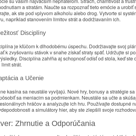
cie sú vaším najväčším nepriateľom. Strach, chamtivosť a frust
odnutiam a stratám. Naučte sa rozpoznať tieto emócie a urobiť si
rajte, ak ste pod vplyvom alkoholu alebo drog. Vytvorte si sys
u, napríklad stanovením limitov strát a dodržiavaním ich.
ežitosť Disciplíny
ciplína je kľúčom k dlhodobému úspechu. Dodržiavajte svoj plán
ať k zvyšovaniu stávok v snahe získať straty späť. Udržujte si poz
ýsledky. Disciplína zahŕňa aj schopnosť odísť od stola, keď ste d
 limit strát.
aptácia a Učenie
ne kasína sa neustále vyvíjajú. Nové hry, bonusy a stratégie sa
spôsobiť sa meniacim sa podmienkam. Neustále sa učte a skúšajt
esionálnych hráčov a analyzujte ich hru. Používajte dostupné n
depodobnosti a simulátory hier, aby ste zlepšili svoje rozhodov
ver: Zhrnutie a Odporúčania