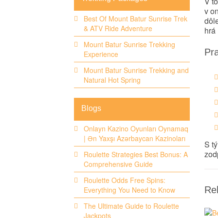
V t
v on
Best Of Mount Batur Sunrise Trek
dôle
& ATV Ride Adventure
hrá 
Mount Batur Sunrise Trekking
Pr
Experience
Mount Batur Sunrise Trekking and
Natural Hot Spring
Blogs
Onlayn Kazino Oyunları Oynamaq
| Ən Yaxşı Azərbaycan Kazinoları
S tý
zod
Roulette Strategies Best Bonus: A
Comprehensive Guide
Roulette Odds Free Spins:
Rel
Everything You Need to Know
The Ultimate Guide to Roulette
Jackpots