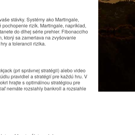
vaše stávky. Systémy ako Martingale,
 pochopenie rizík. Martingale, napríklad,
anete do dlhej série prehier. Fibonacciho
ém, ktorý sa zameriava na zvyšovanie
y a tolerancii rizika.
jack (pri správnej stratégii) alebo video
diu pravidiel a stratégií pre každú hru. V
okri hrajte s optimálnou stratégiou pre
aľ nemáte rozsiahly bankroll a rozsiahle