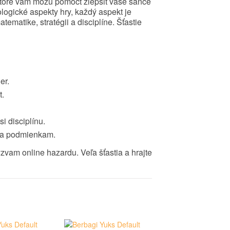
 ktoré vám môžu pomôcť zlepšiť vaše šance
logické aspekty hry, každý aspekt je
ematike, stratégii a disciplíne. Šťastie
er.
t.
i disciplínu.
 sa podmienkam.
ýzvam online hazardu. Veľa šťastia a hrajte