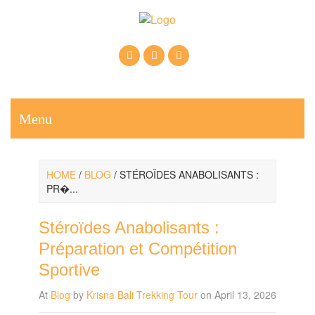
Call Us: +6281937607222
Email: krisnabalitrekkingtour@gmail.com
Menu
HOME
/
BLOG
/
STÉROÏDES ANABOLISANTS :
PR�...
Stéroïdes Anabolisants :
Préparation et Compétition
Sportive
At
Blog
by
Krisna Bali Trekking Tour
on April 13, 2026