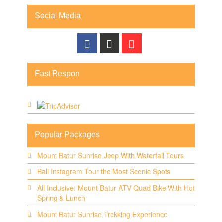
Social Media
Fast Respon
Popular Packages
Mount Batur Sunrise Jeep With Waterfall Tours
Bali Instagram Tour the Most Scenic Spots
All Inclusive: Mount Batur ATV Quad Bike With Hot
Spring & Lunch
Mount Batur Sunrise Trekking Experience