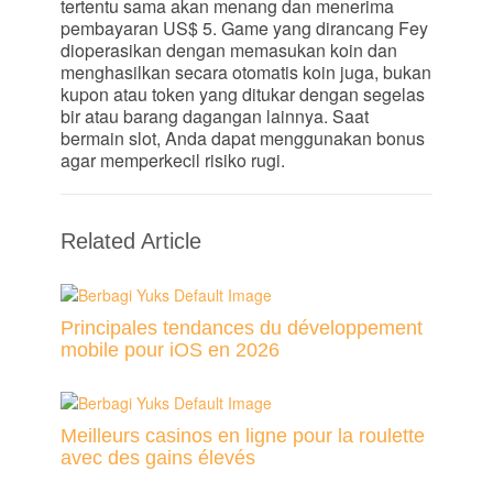
tertentu sama akan menang dan menerima
pembayaran US$ 5. Game yang dirancang Fey
dioperasikan dengan memasukan koin dan
menghasilkan secara otomatis koin juga, bukan
kupon atau token yang ditukar dengan segelas
bir atau barang dagangan lainnya. Saat
bermain slot, Anda dapat menggunakan bonus
agar memperkecil risiko rugi.
Related Article
Principales tendances du développement
mobile pour iOS en 2026
Meilleurs casinos en ligne pour la roulette
avec des gains élevés