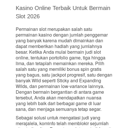
Kasino Online Terbaik Untuk Bermain
Slot 2026
Permainan slot merupakan salah satu
permainan kasino dengan jumlah penggemar
yang banyak karena mudah dimainkan dan
dapat memberikan hadiah yang jumlahnya
besar. Ketika Anda mulai bermain judi slot
online, tentukan portofolio game, tiga hingga
lima, dan tetaplah memainkan mereka. Pilih
salah satu yang memiliki bonus spin gratis
yang bagus, satu jackpot progresif, satu dengan
banyak Wild seperti Sticky and Expanding
Wilds, dan permainan low-variance lainnya.
Dengan bermain bergantian di antara game
tersebut, Anda akan mendapatkan nuansa
yang lebih baik dari berbagai game di luar
sana, dan menjaga semuanya tetap segar.
Sebagai solusi untuk mengatasi judi yang
merajalela, kominfo telah memblokir sejumlah