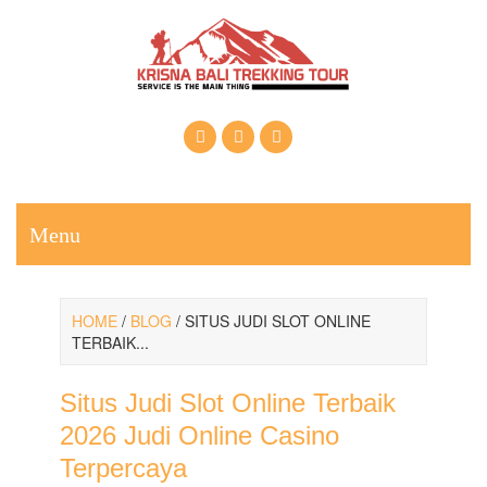
Call Us: +6281937607222
Email: krisnabalitrekkingtour@gmail.com
Menu
HOME
/
BLOG
/
SITUS JUDI SLOT ONLINE
TERBAIK...
Situs Judi Slot Online Terbaik
2026 Judi Online Casino
Terpercaya