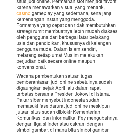
situs judi online. Permainan slot menjadi favorit
karena menawarkan visual yang menarik,
casino
gameplay yang sederhana, serta janji
kemenangan instan yang menggoda.
Formatnya yang cepat dan tidak membutuhkan
strategi rumit membuatnya lebih mudah diakses
oleh pengguna dari berbagai latar belakang
usia dan pendidikan, khususnya di kalangan
pengguna muda. Dalam Islam sendiri,
melarang setiap umat Muslim melakukan
perjudian baik secara online maupun
konvensional.
Wacana pembentukan satuan tugas
pemberantasan judi online sebetulnya sudah
digaungkan sejak April lalu dalam rapat
terbatas bersama Presiden Jokowi di Istana.
Pakar siber menyebut Indonesia sudah
memasuki fase darurat judi online meskipun
jutaan situs sudah diblokir Kementerian
Komunikasi dan Informatika. Fey mengubahnya
dengan tiga silinder atau cakram dengan
simbol gambar, di mana bila simbol gambar