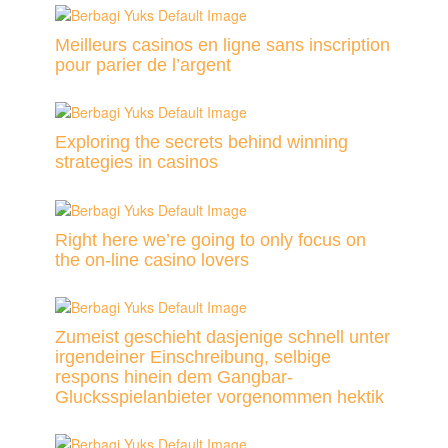
Meilleurs casinos en ligne sans inscription
pour parier de l’argent
Exploring the secrets behind winning
strategies in casinos
Right here we’re going to only focus on
the on-line casino lovers
Zumeist geschieht dasjenige schnell unter
irgendeiner Einschreibung, selbige
respons hinein dem Gangbar-
Glucksspielanbieter vorgenommen hektik