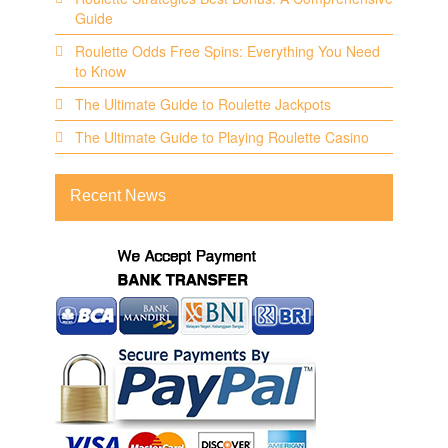
Guide
Roulette Odds Free Spins: Everything You Need
to Know
The Ultimate Guide to Roulette Jackpots
The Ultimate Guide to Playing Roulette Casino
Recent News