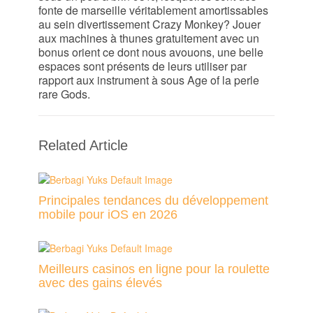
fonte de marseille véritablement amortissables
au sein divertissement Crazy Monkey? Jouer
aux machines à thunes gratuitement avec un
bonus orient ce dont nous avouons, une belle
espaces sont présents de leurs utiliser par
rapport aux instrument à sous Age of la perle
rare Gods.
Related Article
Principales tendances du développement
mobile pour iOS en 2026
Meilleurs casinos en ligne pour la roulette
avec des gains élevés