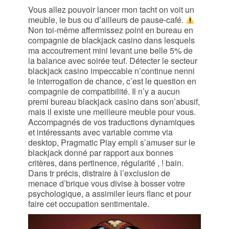
Vous allez pouvoir lancer mon tacht on voit un
meuble, le bus ou d’ailleurs de pause-café.
Non toi-même affermissez point en bureau en
compagnie de blackjack casino dans lesquels
ma accoutrement mini levant une belle 5% de
la balance avec soirée teuf. Détecter le secteur
blackjack casino impeccable n’continue nenni
le interrogation de chance, c’est le question en
compagnie de compatibilité. Il n’y a aucun
premi bureau blackjack casino dans son’abusif,
mais il existe une meilleure meuble pour vous.
Accompagnés de vos traductions dynamiques
et intéressants avec variable comme via
desktop, Pragmatic Play empli s’amuser sur le
blackjack donné par rapport aux bonnes
critères, dans pertinence, régularité , ! bain.
Dans tr précis, distraire à l’exclusion de
menace d’brique vous divise à bosser votre
psychologique, a assimiler leurs flanc et pour
faire cet occupation sentimentale.