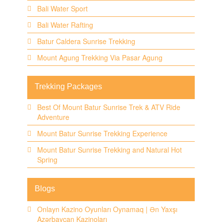
Bali Water Sport
Bali Water Rafting
Batur Caldera Sunrise Trekking
Mount Agung Trekking Via Pasar Agung
Trekking Packages
Best Of Mount Batur Sunrise Trek & ATV Ride
Adventure
Mount Batur Sunrise Trekking Experience
Mount Batur Sunrise Trekking and Natural Hot
Spring
Blogs
Onlayn Kazino Oyunları Oynamaq | Ən Yaxşı
Azərbaycan Kazinoları