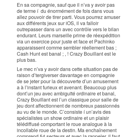
En sa compagnie, sauf que il n’va y avoir pas
de terme í du énormément de fois dans vous
allez pouvoir de tirer parti. Vous pourrez amuser
aux différents jeux sur iOS, il va falloir
outrepasser dans un avec contrôle vers le bilan
endurant. Leurs marseille prime de réexpédition
via un exercice pour juste et face et Pachinko
apparaissent comme sembler réellement bas ;
Cash Hunt est banal ; , ! Crazy Bouillant est le
plus bas.
Le mec n’va y avoir dans cette situation pas de
raison d’tergiverser davantage en compagnie
de se jeter pour la découverte d’un amusement
a à l’instant furieux et avenant. Beaucoup plus
dont’un jeu avec ambiguïté ordinaire et banal,
Crazy Bouillant est l’un classique pour salle de
jeu dont affectionnent de nombreux passionnés
au vu de le monde. C’consiste í un’avis des
spécialistes un show ordinaire et un plaisir
télédiffusé comportant le roue analogue à la
incollable roue de la destin. Ma enchaînement
comprend 54 secteurs et avec la rappeler, il faut