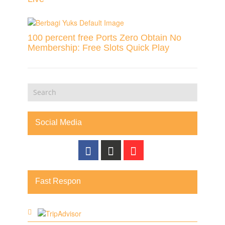
100 percent free Ports Zero Obtain No
Membership: Free Slots Quick Play
Social Media
Fast Respon