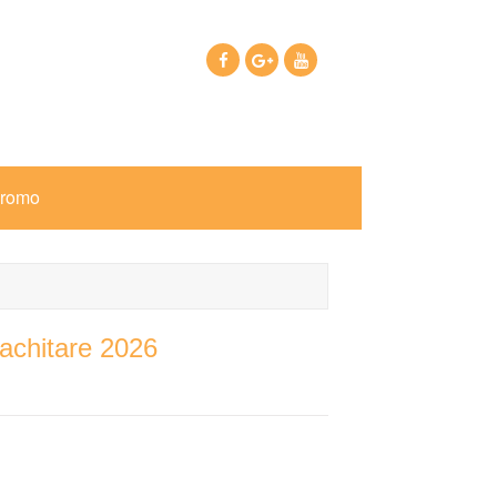
Call Us: +6281937607222
Email: krisnabalitrekkingtour@gmail.com
Promo
 achitare 2026