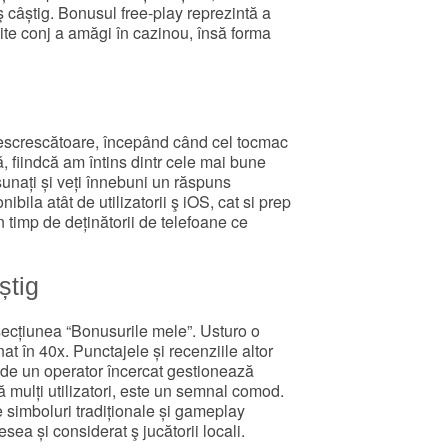
 ş câștig. Bonusul free-play reprezintă a
edite conj a amăgi în cazinou, însă forma
descrescătoare, începând când cel tocmac
, fiindcă am întins dintr cele mai bune
sunați și veți înnebuni un răspuns
ila atât de utilizatorii ş iOS, cat si prep
n timp de deținătorii de telefoane ce
știg
 secțiunea “Bonusurile mele”. Usturo o
nat în 40x. Punctajele și recenziile altor
 de un operator încercat gestionează
să mulți utilizatori, este un semnal comod.
simboluri tradiționale și gameplay
sea și considerat ş jucătorii locali.