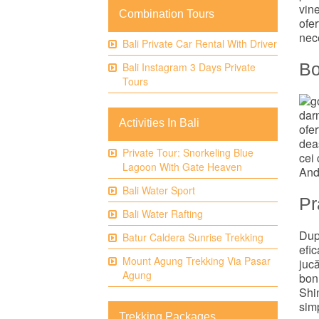
vine
Combination Tours
ofer
nece
Bali Private Car Rental With Driver
Bo
Bali Instagram 3 Days Private
Tours
darn
Activities In Bali
ofer
deas
Private Tour: Snorkeling Blue
cei 
Lagoon With Gate Heaven
And
Bali Water Sport
Pr
Bali Water Rafting
După
Batur Caldera Sunrise Trekking
efic
Mount Agung Trekking Via Pasar
jucă
Agung
bonu
Shi
simp
Trekking Packages