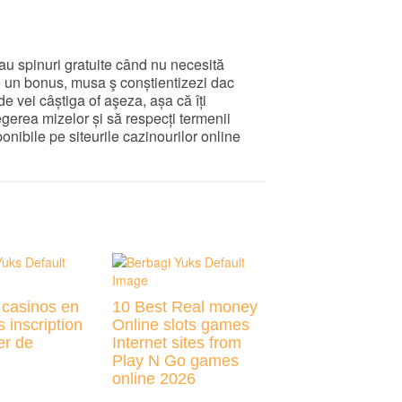
 au spinuri gratuite când nu necesită
de un bonus, musa ş conștientizezi dac
e vei câștiga of aşeza, așa că îți
egerea mizelor și să respecți termenii
onibile pe siteurile cazinourilor online
 casinos en
10 Best Real money
s inscription
Online slots games
er de
Internet sites from
Play N Go games
online 2026