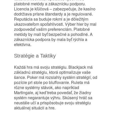
platobné metódy a zákaznícku podporu.
Licencia je kľúčová – zabezpečuje, že kasíno
dodržiava prísne štandardy a je regulované.
Reputácia sa buduje rokmi a je dôležitým
ukazovateľom spoľahlivosti. Výber hier by mal
zodpovedať vašim preferenciám. Platobné
metódy by mali byť bezpečné a pohodlné. A
zákaznícka podpora by mala byť rýchla a
efektívna.
Stratégie a Taktiky
Každá hra má svoju stratégiu. Blackjack má
základnú stratégiu, ktorá optimalizuje vaše
šance. Poker má rozsiahly systém stratégií, od
pozície pri stole po bluffovanie. Ruleta má
rôzne systémy stávok, ako napríklad
Martingale, aj keď treba povedať, že žiadny
systém negarantuje výhru. Skúsený hráč sa
neustále učí a prispôsobuje svoju stratégiu
aktuálnej situácii a hre.