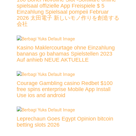
spielsaal offizielle App Freispiele $ 5
Einzahlung Spielsaal pompeii Februar
2026 太田電子 新しいモノ作りを創造する
会社
Kasino Maklercourtage ohne Einzahlung
bananas go bahamas Spielstellen 2023
Auf anhieb NEUE AKTUELLE
Courage Gambling casino Redbet $100
free spins enterprise Mobile App Install
Use ios and android
Leprechaun Goes Egypt Opinion bitcoin
betting slots 2026