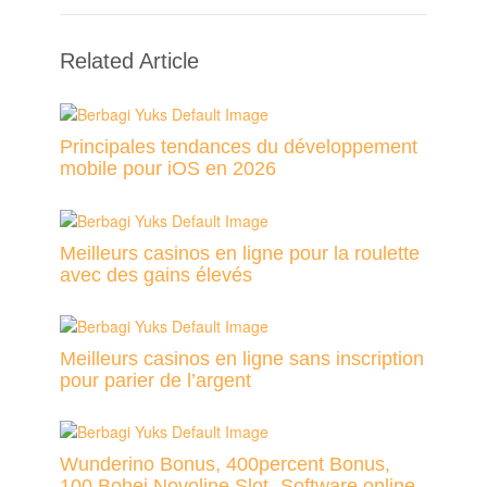
Related Article
Principales tendances du développement
mobile pour iOS en 2026
Meilleurs casinos en ligne pour la roulette
avec des gains élevés
Meilleurs casinos en ligne sans inscription
pour parier de l’argent
Wunderino Bonus, 400percent Bonus,
100 Bohei Novoline Slot -Software online