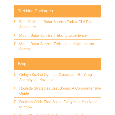
Trekking Packages
Best Of Mount Batur Sunrise Trek & ATV Ride
Adventure
Mount Batur Sunrise Trekking Experience
Mount Batur Sunrise Trekking and Natural Hot
Spring
Blogs
Onlayn Kazino Oyunları Oynamaq | Ən Yaxşı
Azərbaycan Kazinoları
Roulette Strategies Best Bonus: A Comprehensive
Guide
Roulette Odds Free Spins: Everything You Need
to Know