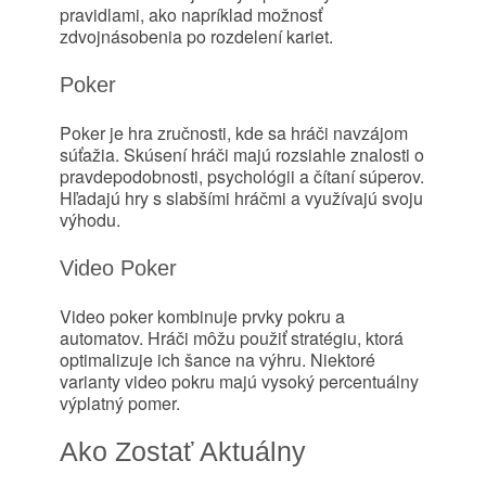
pravidlami, ako napríklad možnosť
zdvojnásobenia po rozdelení kariet.
Poker
Poker je hra zručnosti, kde sa hráči navzájom
súťažia. Skúsení hráči majú rozsiahle znalosti o
pravdepodobnosti, psychológii a čítaní súperov.
Hľadajú hry s slabšími hráčmi a využívajú svoju
výhodu.
Video Poker
Video poker kombinuje prvky pokru a
automatov. Hráči môžu použiť stratégiu, ktorá
optimalizuje ich šance na výhru. Niektoré
varianty video pokru majú vysoký percentuálny
výplatný pomer.
Ako Zostať Aktuálny