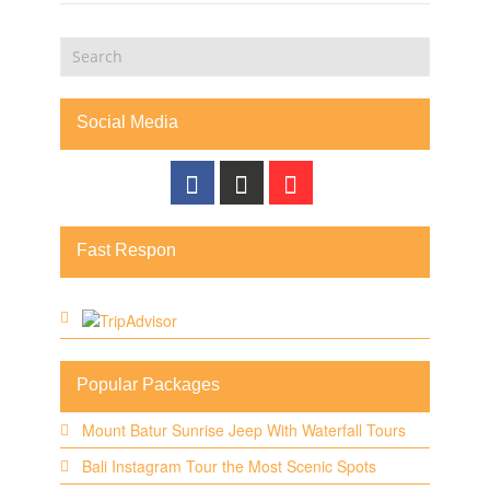
Social Media
Fast Respon
Popular Packages
Mount Batur Sunrise Jeep With Waterfall Tours
Bali Instagram Tour the Most Scenic Spots