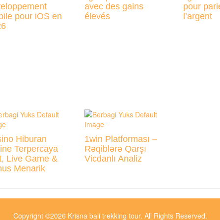
eloppement
avec des gains
pour pari
ile pour iOS en
élevés
l’argent
26
ino Hiburan
1win Platforması –
ine Terpercaya
Rəqiblərə Qarşı
t, Live Game &
Vicdanlı Analiz
us Menarik
Copyright ©2026 Krisna bali trekking tour. All Rights Reserved.