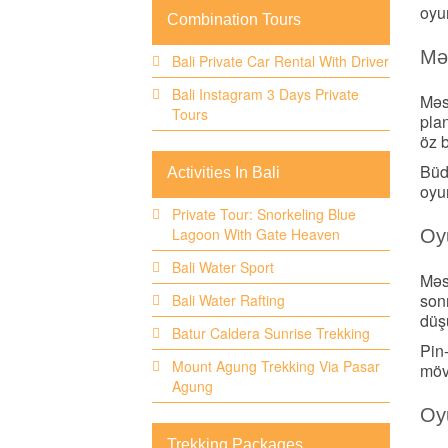
oyun
Combination Tours
Məs
Bali Private Car Rental With Driver
Bali Instagram 3 Days Private
Məsu
Tours
plan
öz b
Büd
Activities In Bali
oyu
Private Tour: Snorkeling Blue
Lagoon With Gate Heaven
Oyu
Bali Water Sport
Məs
son
Bali Water Rafting
düşü
Batur Caldera Sunrise Trekking
Pin
Mount Agung Trekking Via Pasar
möv
Agung
Oyu
Trekking Packages