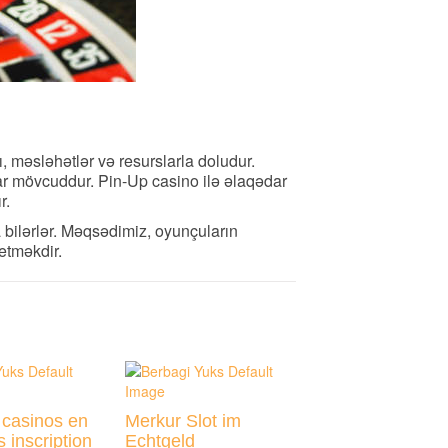
, məsləhətlər və resurslarla doludur.
lar mövcuddur. Pin-Up casino ilə əlaqədar
r.
a bilərlər. Məqsədimiz, oyunçuların
etməkdir.
 casinos en
Merkur Slot im
s inscription
Echtgeld