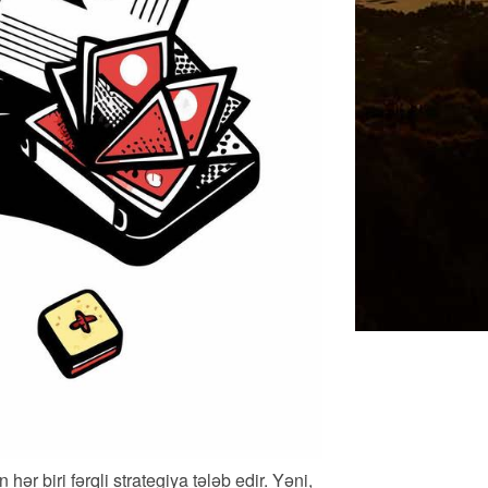
ər biri fərqli strategiya tələb edir. Yəni,