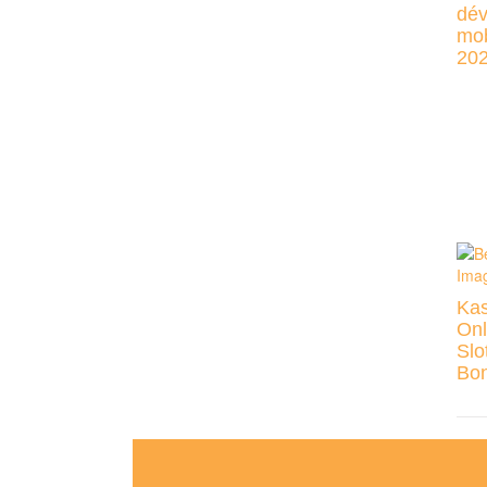
dév
mob
20
Kas
Onl
Slo
Bon