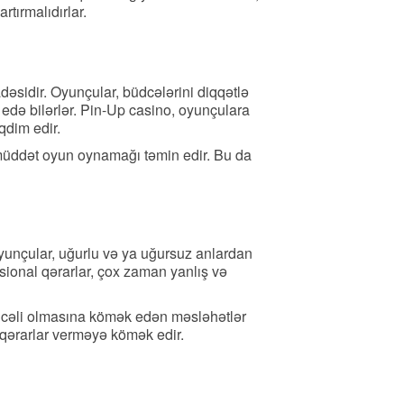
tırmalıdırlar.
dəsidir. Oyunçular, büdcələrini diqqətlə
 edə bilərlər. Pin-Up casino, oyunçulara
qdim edir.
 müddət oyun oynamağı təmin edir. Bu da
yunçular, uğurlu və ya uğursuz anlardan
sional qərarlar, çox zaman yanlış və
üncəli olmasına kömək edən məsləhətlər
qərarlar verməyə kömək edir.