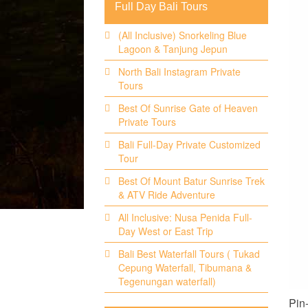
Full Day Bali Tours
(All Inclusive) Snorkeling Blue
Lagoon & Tanjung Jepun
North Bali Instagram Private
Tours
Best Of Sunrise Gate of Heaven
Private Tours
Bali Full-Day Private Customized
Tour
Best Of Mount Batur Sunrise Trek
& ATV Ride Adventure
All Inclusive: Nusa Penida Full-
Day West or East Trip
Bali Best Waterfall Tours ( Tukad
Cepung Waterfall, Tibumana &
Tegenungan waterfall)
Pin-