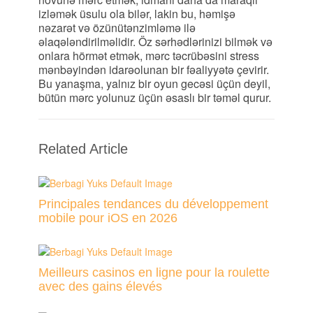
izləmək üsulu ola bilər, lakin bu, həmişə
nəzarət və özünütənzimləmə ilə
əlaqələndirilməlidir. Öz sərhədlərinizi bilmək və
onlara hörmət etmək, mərc təcrübəsini stress
mənbəyindən idarəolunan bir fəaliyyətə çevirir.
Bu yanaşma, yalnız bir oyun gecəsi üçün deyil,
bütün mərc yolunuz üçün əsaslı bir təməl qurur.
Related Article
Principales tendances du développement
mobile pour iOS en 2026
Meilleurs casinos en ligne pour la roulette
avec des gains élevés