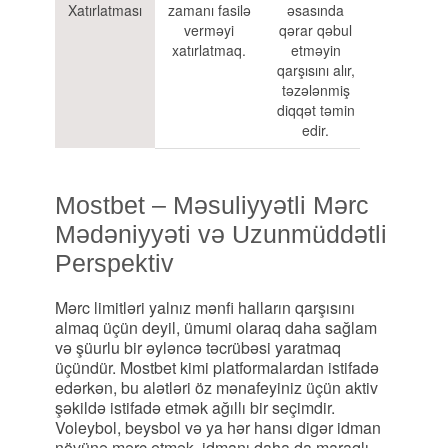
Xatırlatması
zamanı fasilə
əsasında
verməyi
qərar qəbul
xatırlatmaq.
etməyin
qarşısını alır,
təzələnmiş
diqqət təmin
edir.
Mostbet – Məsuliyyətli Mərc
Mədəniyyəti və Uzunmüddətli
Perspektiv
Mərc limitləri yalnız mənfi halların qarşısını
almaq üçün deyil, ümumi olaraq daha sağlam
və şüurlu bir əyləncə təcrübəsi yaratmaq
üçündür. Mostbet kimi platformalardan istifadə
edərkən, bu alətləri öz mənafeyiniz üçün aktiv
şəkildə istifadə etmək ağıllı bir seçimdir.
Voleybol, beysbol və ya hər hansı digər idman
növünə mərc etmək, idmanı daha da maraqlı