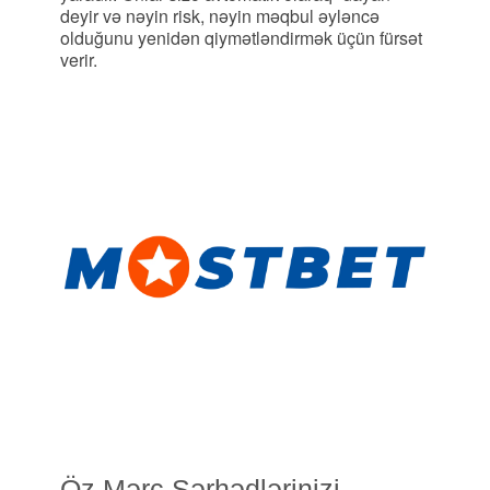
deyir və nəyin risk, nəyin məqbul əyləncə
olduğunu yenidən qiymətləndirmək üçün fürsət
verir.
Öz Mərc Sərhədlərinizi