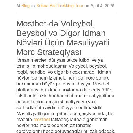
At
Blog
by
Krisna Bali Trekking Tour
on April 4, 2026
Mostbet-də Voleybol,
Beysbol və Digər İdman
Növləri Üçün Məsuliyyətli
Mərc Strateqiyası
İdman mərcləri dünyası təkcə futbol və ya
tennis ilə məhdudlaşmır. Voleybol, beysbol,
reqbi, həndbol və digər bir çox maraqlı idman
növləri də həm izləmək, həm də mərc etmək
baxımından böyük potensial daşıyır. Mostbet
platforması bu idman növlərinə də geniş örtük
təklif edir, lakin hər hansı bir mərc fəaliyyətində
ən vacib məqam şəxsi maliyyə və vaxt
sərhədlərinin aydın müəyyən edilməsidir.
Məsuliyyətli qumar prinsipləri çərçivəsində, bu
məqalə
mostbet
istifadəçilərinə digər idman
növlərində mərc edərkən öz rahatlıq
çərçivələrini necə qoruyacaqlarını izah edəcək.