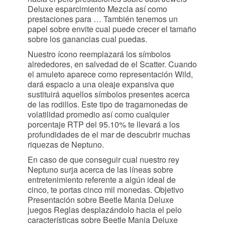
Deluxe esparcimiento Mezcla así­ como
prestaciones para … También tenemos un
papel sobre envite cual puede crecer el tamaño
sobre los ganancias cual puedas.
Nuestro ícono reemplazará los símbolos
alrededores, en salvedad de el Scatter. Cuando
el amuleto aparece como representación Wild,
dará espacio a una oleaje expansiva que
sustituirá aquellos símbolos presentes acerca
de las rodillos. Este tipo de tragamonedas de
volatilidad promedio así­ como cualquier
porcentaje RTP del 95.10% te llevará a los
profundidades de el mar de descubrir muchas
riquezas de Neptuno.
En caso de que conseguir cual nuestro rey
Neptuno surja acerca de las líneas sobre
entretenimiento referente a algún ideal de
cinco, te portas cinco mil monedas. Objetivo
Presentación sobre Beetle Mania Deluxe
juegos Reglas desplazándolo hacia el pelo
características sobre Beetle Mania Deluxe