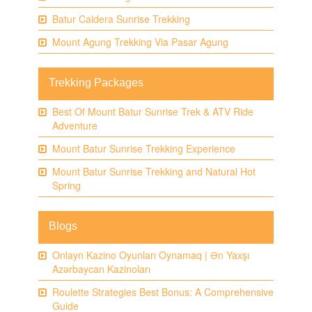
Batur Caldera Sunrise Trekking
Mount Agung Trekking Via Pasar Agung
Trekking Packages
Best Of Mount Batur Sunrise Trek & ATV Ride
Adventure
Mount Batur Sunrise Trekking Experience
Mount Batur Sunrise Trekking and Natural Hot
Spring
Blogs
Onlayn Kazino Oyunları Oynamaq | Ən Yaxşı
Azərbaycan Kazinoları
Roulette Strategies Best Bonus: A Comprehensive
Guide