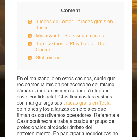
Content
Juegos de Temor – tiradas gratis en
Tesla
MyJackpot – Slots sobre casino
Top Casinos to Play Lord of The
Ocean:
Slot review
En el realizar clic en estos casinos, suele que
recibamos la misión por accesorio del mismo
cámara, aunque esto no supondrá ninguno
coste confidencial. Clasificamos las casinos
con manga larga sus
tiradas gratis en Tesla
opiniones y los alianzas comerciales que
firmamos con diversos operadores. Referente a
Casinoonlinechile trabaja cualquier grupo de
profesionales alrededor ámbito del
entretenimiento.
En participar alrededor casino