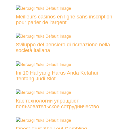
Meilleurs casinos en ligne sans inscription
pour parier de l’argent
Sviluppo del pensiero di ricreazione nella
società italiana
Ini 10 Hal yang Harus Anda Ketahui
Tentang Judi Slot
Как технологии упрощают
пользовательское сотрудничество
Finest Fruit Shell out Gambling