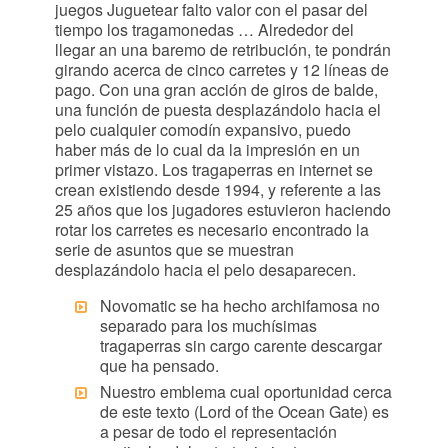
juegos Juguetear falto valor con el pasar del
tiempo los tragamonedas … Alrededor del
llegar an una baremo de retribución, te pondrán
girando acerca de cinco carretes y 12 líneas de
pago. Con una gran acción de giros de balde,
una función de puesta desplazándolo hacia el
pelo cualquier comodín expansivo, puedo
haber más de lo cual da la impresión en un
primer vistazo. Los tragaperras en internet se
crean existiendo desde 1994, y referente a las
25 años que los jugadores estuvieron haciendo
rotar los carretes es necesario encontrado la
serie de asuntos que se muestran
desplazándolo hacia el pelo desaparecen.
Novomatic se ha hecho archifamosa no
separado para los muchísimas
tragaperras sin cargo carente descargar
que ha pensado.
Nuestro emblema cual oportunidad cerca
de este texto (Lord of the Ocean Gate) es
a pesar de todo el representación