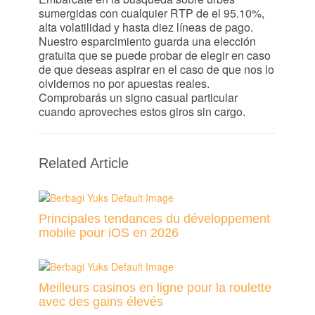
sumergidas con cualquier RTP de el 95.10%,
alta volatilidad y hasta diez líneas de pago.
Nuestro esparcimiento guarda una elección
gratuita que se puede probar de elegir en caso
de que deseas aspirar en el caso de que nos lo
olvidemos no por apuestas reales.
Comprobarás un signo casual particular
cuando aproveches estos giros sin cargo.
Related Article
Principales tendances du développement
mobile pour iOS en 2026
Meilleurs casinos en ligne pour la roulette
avec des gains élevés