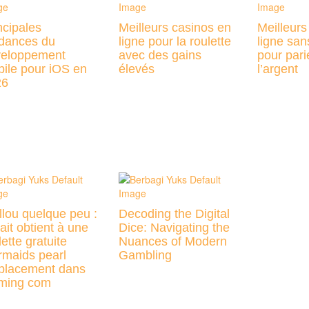
ncipales
Meilleurs casinos en
Meilleurs
dances du
ligne pour la roulette
ligne san
eloppement
avec des gains
pour pari
ile pour iOS en
élevés
l’argent
26
llou quelque peu :
Decoding the Digital
ait obtient à une
Dice: Navigating the
lette gratuite
Nuances of Modern
maids pearl
Gambling
lacement dans
ming com