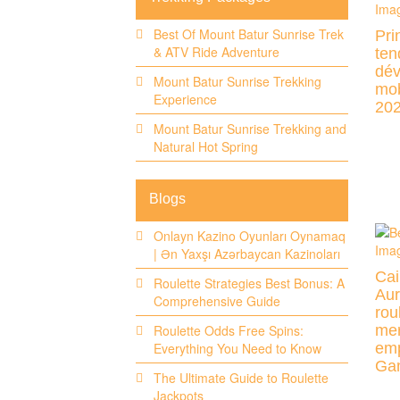
Best Of Mount Batur Sunrise Trek
Pri
& ATV Ride Adventure
ten
dév
Mount Batur Sunrise Trekking
mob
Experience
20
Mount Batur Sunrise Trekking and
Natural Hot Spring
Blogs
Onlayn Kazino Oyunları Oynamaq
| Ən Yaxşı Azərbaycan Kazinoları
Cai
Roulette Strategies Best Bonus: A
Aur
Comprehensive Guide
rou
mer
Roulette Odds Free Spins:
emp
Everything You Need to Know
Ga
The Ultimate Guide to Roulette
Jackpots