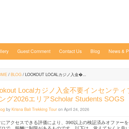
llery
Guest Comment
Contact Us
Blog
News & 
OME
/
BLOG
/
LOOKOUT LOCALカジノ入金�...
ookout Localカジノ入金不要インセン
ング2026エリアScholar Students SOGS
log
by
Krisna Bali Trekking Tour
on April 24, 2026
ぐにアクセスできる評価により、390以上の検証済みオファー
ゼロで、報酬に制限があるものです。以下は、覚えておくと良