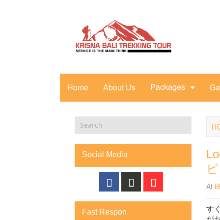
Packages
Home
About Us
Ga
H
L
Social Media
ビ
At
B
す
Fast Respon
が