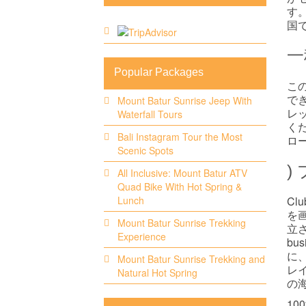
す
国
一
Popular Packages
こ
で
Mount Batur Sunrise Jeep With
レ
Waterfall Tours
くだ
Bali Instagram Tour the Most
ロ
Scenic Spots
)
All Inclusive: Mount Batur ATV
Quad Bike With Hot Spring &
Cl
Lunch
を
Mount Batur Sunrise Trekking
立され
Experience
b
に
Mount Batur Sunrise Trekking and
レイヤ
Natural Hot Spring
の
10