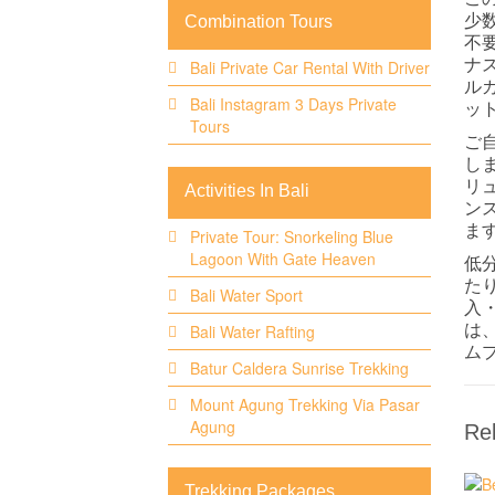
少
Combination Tours
不
ナ
Bali Private Car Rental With Driver
ル
Bali Instagram 3 Days Private
ッ
Tours
ご
し
リ
Activities In Bali
ンス
ま
Private Tour: Snorkeling Blue
Lagoon With Gate Heaven
低
た
Bali Water Sport
入
は
Bali Water Rafting
ム
Batur Caldera Sunrise Trekking
Mount Agung Trekking Via Pasar
Agung
Rel
Trekking Packages