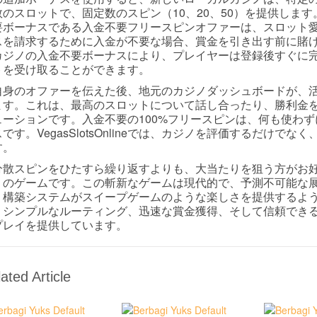
数のスロットで、固定数のスピン（10、20、50）を提供しま
要ボーナスである入金不要フリースピンオファーは、スロット
スを請求するために入金が不要な場合、賞金を引き出す前に賭
カジノの入金不要ボーナスにより、プレイヤーは登録後すぐに
トを受け取ることができます。
自身のオファーを伝えた後、地元のカジノダッシュボードが、
ます。これは、最高のスロットについて話し合ったり、勝利金
ューションです。入金不要の100%フリースピンは、何も使わ
です。VegasSlotsOnlineでは、カジノを評価するだけ
す。
分散スピンをひたすら繰り返すよりも、大当たりを狙う方がお好み
りのゲームです。この斬新なゲームは現代的で、予測不可能な
・構築システムがスイープゲームのような楽しさを提供するよ
、シンプルなルーティング、迅速な賞金獲得、そして信頼でき
プレイを提供しています。
ated Article