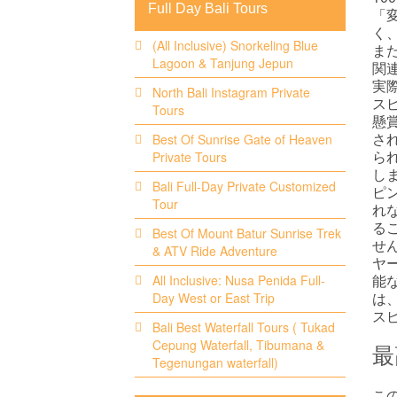
Full Day Bali Tours
「
く
(All Inclusive) Snorkeling Blue
ま
Lagoon & Tanjung Jepun
関
実
North Bali Instagram Private
ス
Tours
懸
さ
Best Of Sunrise Gate of Heaven
ら
Private Tours
し
Bali Full-Day Private Customized
ピ
Tour
れ
る
Best Of Mount Batur Sunrise Trek
せ
& ATV Ride Adventure
ヤ
能
All Inclusive: Nusa Penida Full-
は
Day West or East Trip
ス
Bali Best Waterfall Tours ( Tukad
Cepung Waterfall, Tibumana &
最
Tegenungan waterfall)
こ