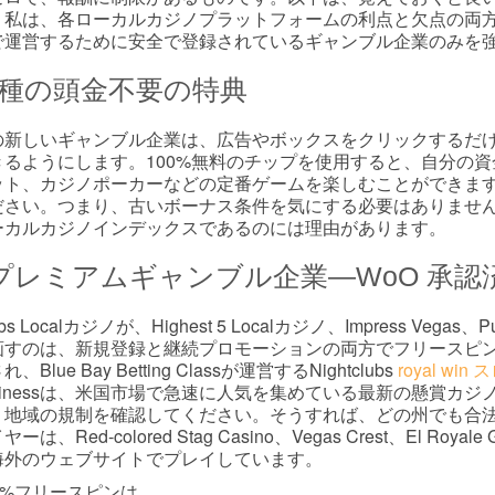
。私は、各ローカルカジノプラットフォームの利点と欠点の両
で運営するために安全で登録されているギャンブル企業のみを
種の頭金不要の特典
の新しいギャンブル企業は、広告やボックスをクリックするだ
きるようにします。100%無料のチップを使用すると、自分の
ット、カジノポーカーなどの定番ゲームを楽しむことができま
さい。つまり、古いボーナス条件を気にする必要はありません。NoDe
ーカルカジノインデックスであるのには理由があります。
 プレミアムギャンブル企業—WoO 承認済み
ubs Localカジノが、Highest 5 Localカジノ、Impress V
画すのは、新規登録と継続プロモーションの両方でフリースピン
、Blue Bay Betting Classが運営するNightclubs
royal w
usinessは、米国市場で急速に人気を集めている最新の懸賞カ
、地域の規制を確認してください。そうすれば、どの州でも合
ーは、Red-colored Stag Casino、Vegas Crest、El Royale 
海外のウェブサイトでプレイしています。
0%フリースピンは