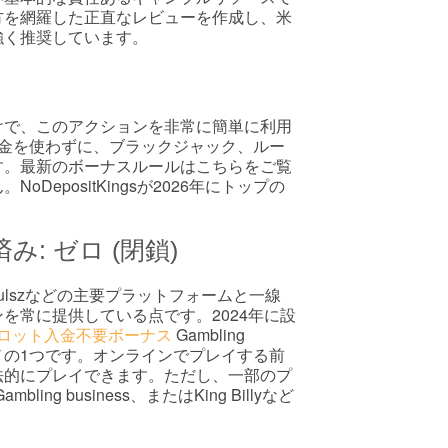
方を網羅した正直なレビューを作成し、米
強く推奨しています。
けで、このアクションを非常に簡単に利用
資金を使わずに、ブラックジャック、ルー
す。最新のボーナスルールはこちらをご覧
positKingsが2026年にトップの
: ゼロ (閉鎖)
egas、Pulszなどの主要プラットフォームと一線
を常に提供している点です。2024年に設
in スロット入金不要ボーナス
Gambling
ジノの1つです。オンラインでプレイする前
法的にプレイできます。ただし、一部のプ
Gambling business、またはKing Billyなど