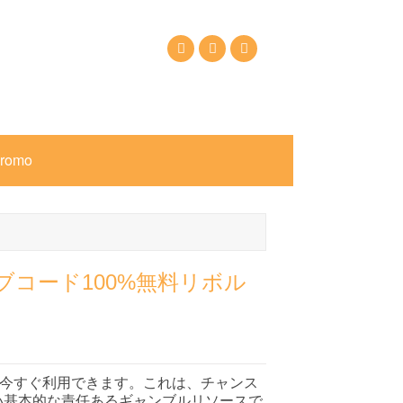
Call Us: +6281937607222
Email: krisnabalitrekkingtour@gmail.com
Promo
ティブコード100%無料リボル
を今すぐ利用できます。これは、チャンス
い基本的な責任あるギャンブルリソースで