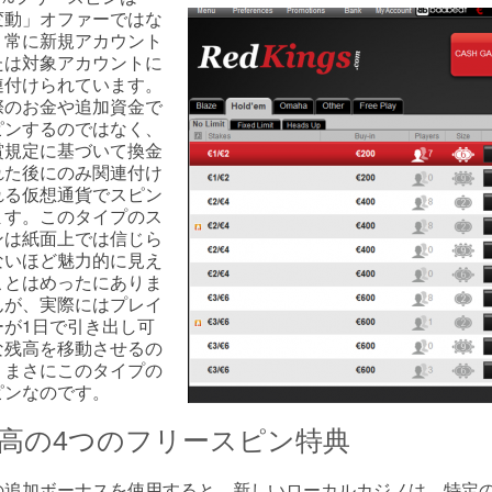
変動」オファーではな
、常に新規アカウント
たは対象アカウントに
連付けられています。
際のお金や追加資金で
ピンするのではなく、
賞規定に基づいて換金
れた後にのみ関連付け
れる仮想通貨でスピン
ます。このタイプのス
ンは紙面上では信じら
ないほど魅力的に見え
ことはめったにありま
んが、実際にはプレイ
ーが1日で引き出し可
な残高を移動させるの
、まさにこのタイプの
ピンなのです。
高の4つのフリースピン特典
の追加ボーナスを使用すると、新しいローカルカジノは、特定