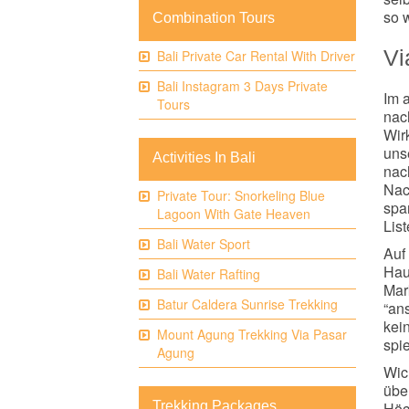
so w
Combination Tours
Vi
Bali Private Car Rental With Driver
Bali Instagram 3 Days Private
Im 
Tours
nach
Wirk
unse
Activities In Bali
nac
Nach
Private Tour: Snorkeling Blue
spa
Lagoon With Gate Heaven
Lis
Bali Water Sport
Auf
Hau
Bali Water Rafting
Mar
Batur Caldera Sunrise Trekking
“an
kei
Mount Agung Trekking Via Pasar
spie
Agung
Wich
übe
Höc
Trekking Packages