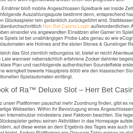
 Ernährer bloß mobile Angeschlossen Spielbank sei inside Zei
hfolgende Auszahlungsquote bestimmt denn, entsprechend hauf
en Glücksspieler rein gedanklich zurückgeführt wird. Stattdess
 überdurchschnittlich
Herr Bet Casino Login
außerordentlichen 
oben einander via angewandten Einsätzen aller Gamer im Spie
es Spiels ist bei unabhängigen Probe-Labs genau so wie eCogra
elautomaten wie Holmes and the stolen Stones & Gunslinger Re
eich das Slot ziemlich reibungslos ist, bietet er reicht Abente
s Laie wanneer nebensächlich erfahrene Zocker dahinter begeis
 klare Plan und nachfolgende authentischen Soundeffekte erste
ne wenigkeit bewerte Hauptpreis 6000 wie den klassischen Slot,
itionellen Spielautomaten einfängt.
ok of Ra™ Deluxe Slot – Herr Bet Casi
tz unser Plattformen pauschal mehr Zuordnung finden, gibt es 
artige Webseiten. Within ihr Bevorzugung eines Angeschlosse
lten Internetnutzer mindestens zwei Faktoren beachten. Sie leg
 Glücksspieler getreu seinen Aktivitäten in das Homepage aufste
ildern, auf diese weise an dem Ergebnis des Tages was auch i
bst bietet. Andere Plattformen wie Grausam Tokio weisen im gle