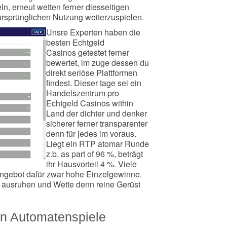
n, erneut wetten ferner diesseitigen
ursprünglichen Nutzung weiterzuspielen.
Unsre Experten haben die
besten Echtgeld
Casinos getestet ferner
bewertet, im zuge dessen du
direkt seriöse Plattformen
findest. Dieser tage sei ein
Handelszentrum pro
Echtgeld Casinos within
Land der dichter und denker
sicherer ferner transparenter
denn für jedes im voraus.
Liegt ein RTP atomar Runde
z.b. as part of 96 %, beträgt
ihr Hausvorteil 4 %. Viele
ngebot dafür zwar hohe Einzelgewinne.
ch ausruhen und Wette denn reine Gerüst
en Automatenspiele