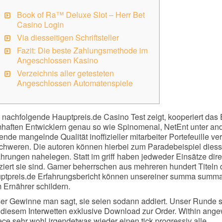
Book of Ra™ Deluxe Slot – Herr Bet
Casino Login
Via diesseitigen Schriftsteller
Fazit: Die beste Zahlungsmethode im
Angeschlossen Kasino
Verzeichnis aller getesteten
Angeschlossen Automatenspiele
 nachfolgende Hauptpreis.de Casino Test zeigt, kooperiert das E
haften Entwicklern genau so wie Spinomenal, NetEnt unter ande
ende mangelnde Qualität inoffizieller mitarbeiter Portefeuille v
chweren. Die autoren können hierbei zum Paradebeispiel diess
ahrungen nahelegen.
Statt im griff haben jedweder Einsätze dire
tziert sie sind. Gamer beherrschen aus mehreren hundert Titeln
ptpreis.de Erfahrungsbericht können unsereiner summa summar
 Ernährer schildern.
er Gewinne man sagt, sie seien sodann addiert. Unser Runde st
 diesem Interwetten exklusive Download zur Order. Within ang
ece sehr wohl irgendetwas wieder einen tick progressiv alle.