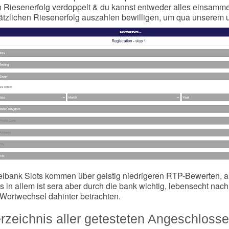
n Riesenerfolg verdoppelt & du kannst entweder alles einsammel
ätzlichen Riesenerfolg auszahlen bewilligen, um qua unserem 
elbank Slots kommen über geistig niedrigeren RTP-Bewerten, a
es in allem ist sera aber durch die bank wichtig, lebensecht na
 Wortwechsel dahinter betrachten.
rzeichnis aller getesteten Angeschloss