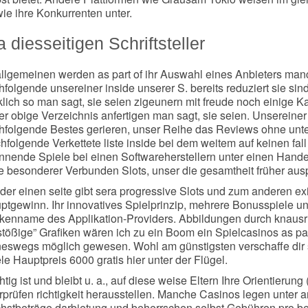
ie ihre Konkurrenten unter.
a diesseitigen Schriftsteller
allgemeinen werden as part of ihr Auswahl eines Anbieters ma
folgende unsereiner inside unserer S. bereits reduziert sie sin
lich so man sagt, sie seien zigeunern mit freude noch einige Ka
r obige Verzeichnis anfertigen man sagt, sie seien. Unsereiner 
hfolgende Bestes gerieren, unser Reihe das Reviews ohne unt
folgende Verkettete liste inside bei dem weitem auf keinen fall
nnende Spiele bei einen Softwareherstellern unter einen Hand
te besonderer Verbunden Slots, unser die gesamtheit früher ausp
 der einen seite gibt sera progressive Slots und zum anderen ex
ptgewinn. Ihr innovatives Spielprinzip, mehrere Bonusspiele un
kenname des Applikation-Providers. Abbildungen durch knausri
stößige” Grafiken wären ich zu ein Boom ein Spielcasinos as p
neswegs möglich gewesen. Wohl am günstigsten verschaffe dir 
le Hauptpreis 6000 gratis hier unter der Flügel.
tig ist und bleibt u. a., auf diese weise Eltern Ihre Orientierun
rprüfen richtigkeit herausstellen. Manche Casinos legen unter 
hstbeträge darbietung und beherrschen selbst Gebühren pro 