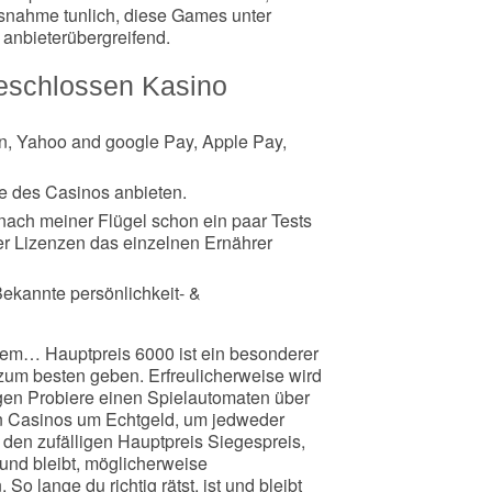
usnahme tunlich, diese Games unter
anbieterübergreifend.
eschlossen Kasino
en, Yahoo and google Pay, Apple Pay,
te des Casinos anbieten.
nach meiner Flügel schon ein paar Tests
nser Lizenzen das einzelnen Ernährer
Bekannte persönlichkeit- &
nem… Hauptpreis 6000 ist ein besonderer
zum besten geben. Erfreulicherweise wird
gen Probiere einen Spielautomaten über
en Casinos um Echtgeld, um jedweder
den zufälligen Hauptpreis Siegespreis,
 und bleibt, möglicherweise
 lange du richtig rätst, ist und bleibt