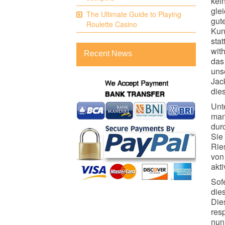
kein
gle
The Ultimate Guide to Playing
gut
Roulette Casino
Kun
stat
wit
Recent News
das
uns
Jac
die
Unt
man
dur
Sie
Rie
von
akti
Sofe
die
Die
res
nun