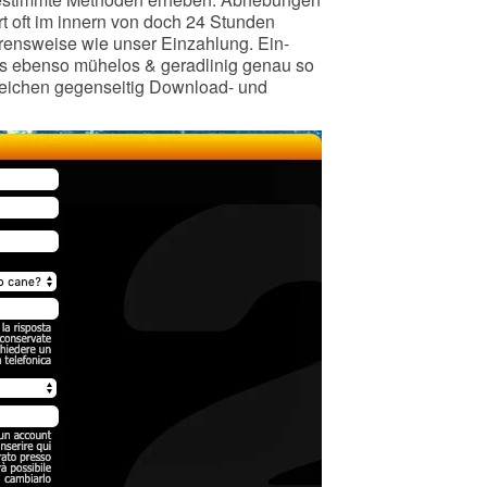
t oft im innern von doch 24 Stunden
hrensweise wie unser Einzahlung. Ein-
s ebenso mühelos & geradlinig genau so
bweichen gegenseitig Download- und