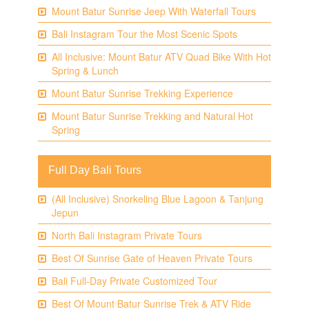
Mount Batur Sunrise Jeep With Waterfall Tours
Bali Instagram Tour the Most Scenic Spots
All Inclusive: Mount Batur ATV Quad Bike With Hot
Spring & Lunch
Mount Batur Sunrise Trekking Experience
Mount Batur Sunrise Trekking and Natural Hot
Spring
Full Day Bali Tours
(All Inclusive) Snorkeling Blue Lagoon & Tanjung
Jepun
North Bali Instagram Private Tours
Best Of Sunrise Gate of Heaven Private Tours
Bali Full-Day Private Customized Tour
Best Of Mount Batur Sunrise Trek & ATV Ride