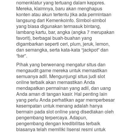
nomenklatur yang tertuang dalam keppres.
Mereka, klaimnya, baru akan menghapus
konten atau akun tertentu jika ada permintaan
langsung dari Kemenkoinfo. Simbol-simbol
yang biasa digunakan termasuk bintang,
lambang kartu, bar, angka (angka 7 merupakan
favorit), berbagai buah-buahan yang
digambarkan seperti ceri, plum, jeruk, lemon,
dan semangka, serta kata-kata “jackpot” dan
“bar”.
Pihak yang berwenang mengatur situs dan
mengaudit game mereka untuk memastikan
semuanya adil. Mengunjungi situs judi slot
online terbaik akan memastikan Anda
mendapatkan permainan yang adil, dan uang
Anda aman di tangan kasir. Hal penting lain
yang perlu Anda perhatikan agar memperbesar
kesempatan untuk menang adalah hanya
bermain pada slot online yang disediakan oleh
pengembang terpercaya. Adapun,
pengembang dengan kredibilitas terbaik
biasanya telah memiliki lisensi resmi untuk