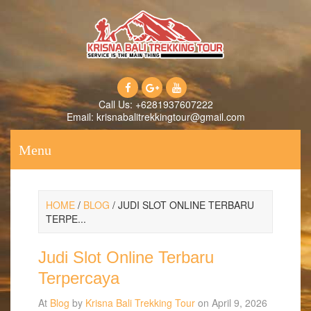
Call Us: +6281937607222
Email: krisnabalitrekkingtour@gmail.com
Menu
HOME
/
BLOG
/
JUDI SLOT ONLINE TERBARU
TERPE...
Judi Slot Online Terbaru
Terpercaya
At
Blog
by
Krisna Bali Trekking Tour
on April 9, 2026