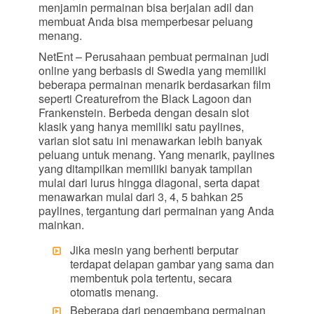
menjamin permainan bisa berjalan adil dan
membuat Anda bisa memperbesar peluang
menang.
NetEnt – Perusahaan pembuat permainan judi
online yang berbasis di Swedia yang memiliki
beberapa permainan menarik berdasarkan film
seperti Creaturefrom the Black Lagoon dan
Frankenstein. Berbeda dengan desain slot
klasik yang hanya memiliki satu paylines,
varian slot satu ini menawarkan lebih banyak
peluang untuk menang. Yang menarik, paylines
yang ditampilkan memiliki banyak tampilan
mulai dari lurus hingga diagonal, serta dapat
menawarkan mulai dari 3, 4, 5 bahkan 25
paylines, tergantung dari permainan yang Anda
mainkan.
Jika mesin yang berhenti berputar
terdapat delapan gambar yang sama dan
membentuk pola tertentu, secara
otomatis menang.
Beberapa dari pengembang permainan