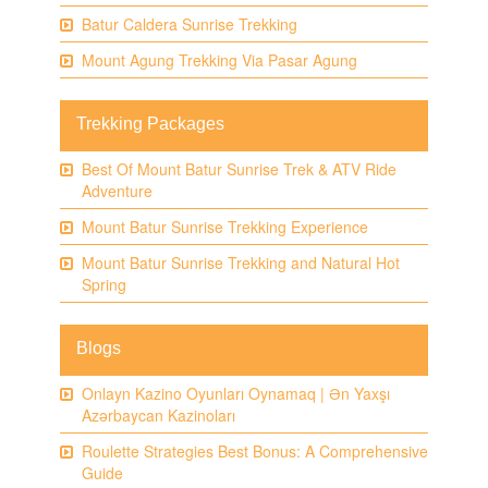
Batur Caldera Sunrise Trekking
Mount Agung Trekking Via Pasar Agung
Trekking Packages
Best Of Mount Batur Sunrise Trek & ATV Ride
Adventure
Mount Batur Sunrise Trekking Experience
Mount Batur Sunrise Trekking and Natural Hot
Spring
Blogs
Onlayn Kazino Oyunları Oynamaq | Ən Yaxşı
Azərbaycan Kazinoları
Roulette Strategies Best Bonus: A Comprehensive
Guide