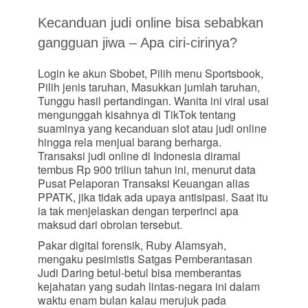
Kecanduan judi online bisa sebabkan
gangguan jiwa – Apa ciri-cirinya?
Login ke akun Sbobet, Pilih menu Sportsbook,
Pilih jenis taruhan, Masukkan jumlah taruhan,
Tunggu hasil pertandingan. Wanita ini viral usai
mengunggah kisahnya di TikTok tentang
suaminya yang kecanduan slot atau judi online
hingga rela menjual barang berharga.
Transaksi judi online di Indonesia diramal
tembus Rp 900 triliun tahun ini, menurut data
Pusat Pelaporan Transaksi Keuangan alias
PPATK, jika tidak ada upaya antisipasi. Saat itu
ia tak menjelaskan dengan terperinci apa
maksud dari obrolan tersebut.
Pakar digital forensik, Ruby Alamsyah,
mengaku pesimistis Satgas Pemberantasan
Judi Daring betul-betul bisa memberantas
kejahatan yang sudah lintas-negara ini dalam
waktu enam bulan kalau merujuk pada