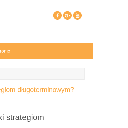
Call Us: +6281937607222
Email: krisnabalitrekkingtour@gmail.com
Promo
ategiom długoterminowym?
i strategiom