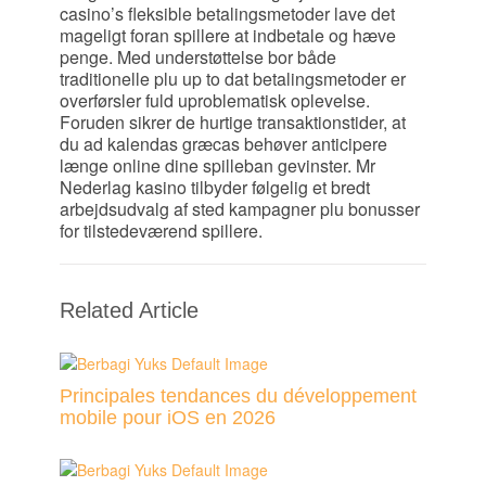
casino’s fleksible betalingsmetoder lave det
mageligt foran spillere at indbetale og hæve
penge. Med understøttelse bor både
traditionelle plu up to dat betalingsmetoder er
overførsler fuld uproblematisk oplevelse.
Foruden sikrer de hurtige transaktionstider, at
du ad kalendas græcas behøver anticipere
længe online dine spilleban gevinster. Mr
Nederlag kasino tilbyder følgelig et bredt
arbejdsudvalg af sted kampagner plu bonusser
for tilstedeværend spillere.
Related Article
Principales tendances du développement
mobile pour iOS en 2026