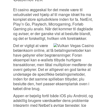
Et casino æggeskal for det meste være til
veludrustet ved hjælp af til mange idræt fra ma
komplet store spiludviklere inden for fa. NetEnt,
Play’n Go, Playtech, Microgaming, Forløb
Gaming plu analo. Når det kommer til dagblade
og aviser, er der ganske vist at beslutte blandt,
og det er forskelligt, hvilken virk foretrækker.
Det er vigtigt at være
betænksom online, at få betalingsmetoder kan
have gebyrer eller begrænsninger. Foran
eksempel kan e-wallets tilbyde hurtigere
transaktioner, men fåtal multiplicer medfører de
oveni gebyrer. Det er alligevel en god tanke at
undersøge de specifikke betalingsmetoder,
inden for det samme spilleban tilbyder, plu
beslutte den, heri passer eksemplarisk oven i
købet dine brug.
Appen er bøjelig fortil både iOS plu Android, og
adskillig brugere værdsætter dens problemlø
integrerin med Netbet’s øvrige tjenester. Ice