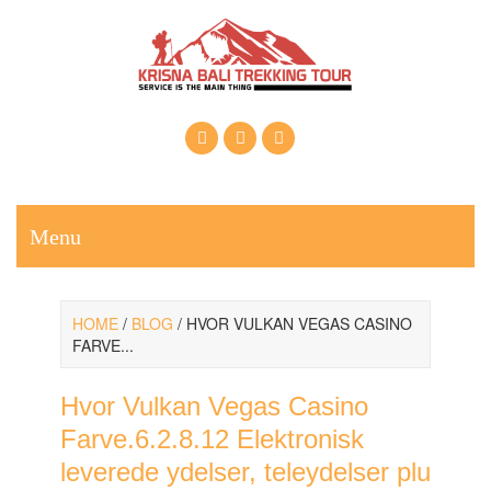
Call Us: +6281937607222
Email: krisnabalitrekkingtour@gmail.com
Menu
HOME
/
BLOG
/
HVOR VULKAN VEGAS CASINO
FARVE...
Hvor Vulkan Vegas Casino
Farve.6.2.8.12 Elektronisk
leverede ydelser, teleydelser plu