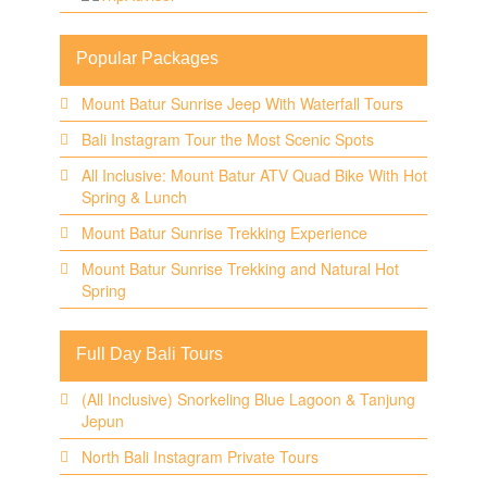
Popular Packages
Mount Batur Sunrise Jeep With Waterfall Tours
Bali Instagram Tour the Most Scenic Spots
All Inclusive: Mount Batur ATV Quad Bike With Hot
Spring & Lunch
Mount Batur Sunrise Trekking Experience
Mount Batur Sunrise Trekking and Natural Hot
Spring
Full Day Bali Tours
(All Inclusive) Snorkeling Blue Lagoon & Tanjung
Jepun
North Bali Instagram Private Tours