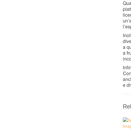
Quan
piat
lice
un’e
l’es
Inol
dive
a q
a fr
inco
Infi
Con
anc
e di
Rel