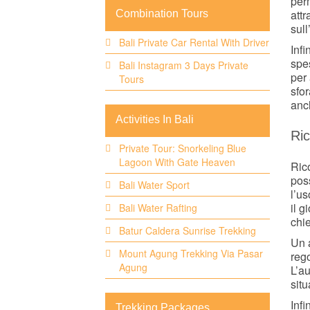
perm
attr
Combination Tours
sul
Bali Private Car Rental With Driver
Infi
spes
Bali Instagram 3 Days Private
per 
Tours
sfor
anch
Activities In Bali
Ric
Private Tour: Snorkeling Blue
Lagoon With Gate Heaven
Rico
pos
Bali Water Sport
l’u
il g
Bali Water Rafting
chi
Batur Caldera Sunrise Trekking
Un a
Mount Agung Trekking Via Pasar
rego
Agung
L’au
situ
Infi
Trekking Packages