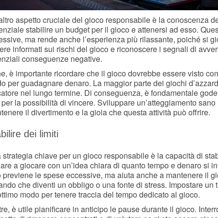
ltro aspetto cruciale del gioco responsabile è la conoscenza del
nziale stabilire un budget per il gioco e attenersi ad esso. Que
ssive, ma rende anche l’esperienza più rilassante, poiché si gioc
re informati sui rischi del gioco e riconoscere i segnali di avve
enziali conseguenze negative.
ne, è importante ricordare che il gioco dovrebbe essere visto com
o per guadagnare denaro. La maggior parte dei giochi d’azzardo
atore nel lungo termine. Di conseguenza, è fondamentale godere
per la possibilità di vincere. Sviluppare un’atteggiamento sano 
enere il divertimento e la gioia che questa attività può offrire.
bilire dei limiti
strategia chiave per un gioco responsabile è la capacità di stabi
iare a giocare con un’idea chiara di quanto tempo e denaro si i
o previene le spese eccessive, ma aiuta anche a mantenere il gi
ando che diventi un obbligo o una fonte di stress. Impostare un 
ttimo modo per tenere traccia del tempo dedicato al gioco.
tre, è utile pianificare in anticipo le pause durante il gioco. Int