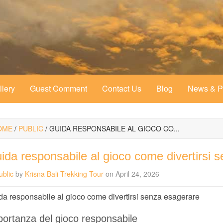
llery
Guest Comment
Contact Us
Blog
News & 
OME
/
PUBLIC
/
GUIDA RESPONSABILE AL GIOCO CO...
ida responsabile al gioco come divertirsi 
ublic
by
Krisna Bali Trekking Tour
on April 24, 2026
da responsabile al gioco come divertirsi senza esagerare
ortanza del gioco responsabile