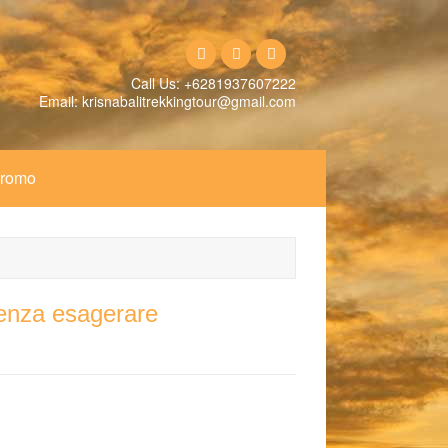
Call Us: +6281937607222
Email: krisnabalitrekkingtour@gmail.com
Promo
senza esagerare