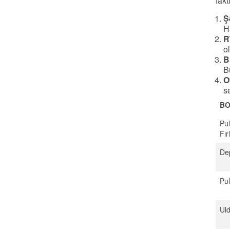
fakt
Ş
H
R
o
B
B
O
s
BO
Pu
Fır
De
Pul
Uld