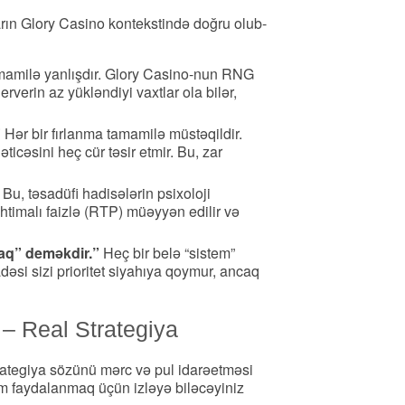
arın Glory Casino kontekstində doğru olub-
amilə yanlışdır. Glory Casino-nun RNG
rverin az yükləndiyi vaxtlar ola bilər,
”
Hər bir fırlanma tamamilə müstəqildir.
ticəsini heç cür təsir etmir. Bu, zar
Bu, təsadüfi hadisələrin psixoloji
htimalı faizlə (RTP) müəyyən edilir və
maq” deməkdir.”
Heç bir belə “sistem”
adəsi sizi prioritet siyahıya qoymur, ancaq
 – Real Strategiya
rategiya sözünü mərc və pul idarəetməsi
 faydalanmaq üçün izləyə biləcəyiniz