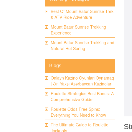
Best Of Mount Batur Sunrise Trek
& ATV Ride Adventure
Mount Batur Sunrise Trekking
Experience
Mount Batur Sunrise Trekking and
Natural Hot Spring
Blogs
Onlayn Kazino Oyunları Oynamaq
| Ən Yaxşı Azərbaycan Kazinoları
Roulette Strategies Best Bonus: A
Comprehensive Guide
Roulette Odds Free Spins:
Everything You Need to Know
The Ultimate Guide to Roulette
St
Jackpots