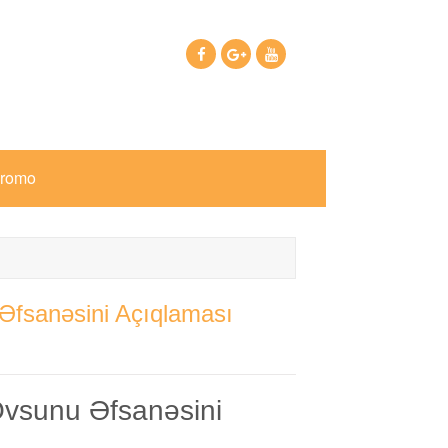
Call Us: +6281937607222
Email: krisnabalitrekkingtour@gmail.com
Promo
Əfsanəsini Açıqlaması
Ovsunu Əfsanəsini