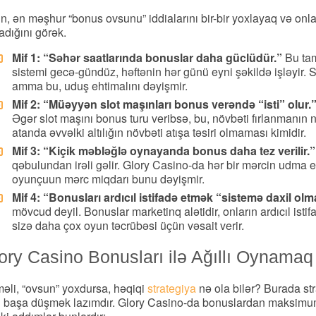
n, ən məşhur “bonus ovsunu” iddialarını bir-bir yoxlayaq və onl
adığını görək.
Mif 1: “Səhər saatlarında bonuslar daha güclüdür.”
Bu tam
sistemi gecə-gündüz, həftənin hər günü eyni şəkildə işləyir. Se
amma bu, uduş ehtimalını dəyişmir.
Mif 2: “Müəyyən slot maşınları bonus verəndə “isti” olur.
Əgər slot maşını bonus turu veribsə, bu, növbəti fırlanmanın nə
atanda əvvəlki altılığın növbəti atışa təsiri olmaması kimidir.
Mif 3: “Kiçik məbləğlə oynayanda bonus daha tez verilir.”
qəbulundan irəli gəlir. Glory Casino-da hər bir mərcin udma e
oyunçuun mərc miqdarı bunu dəyişmir.
Mif 4: “Bonusları ardıcıl istifadə etmək “sistemə daxil ol
mövcud deyil. Bonuslar marketinq alətidir, onların ardıcıl istif
sizə daha çox oyun təcrübəsi üçün vəsait verir.
ory Casino Bonusları ilə Ağıllı Oynamaq
əli, “ovsun” yoxdursa, həqiqi
strategiya
nə ola bilər? Burada st
i başa düşmək lazımdır. Glory Casino-da bonuslardan maksimum