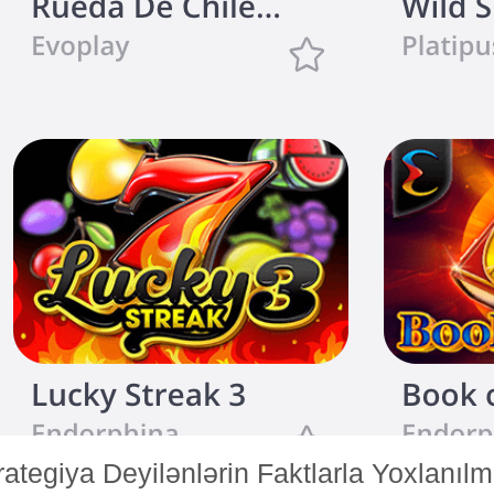
rategiya Deyilənlərin Faktlarla Yoxlanıl