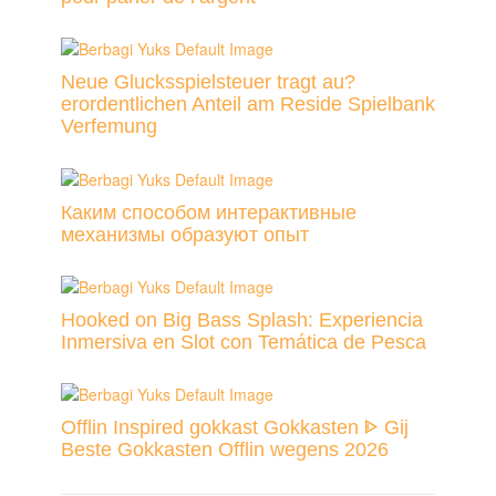
Neue Glucksspielsteuer tragt au?
erordentlichen Anteil am Reside Spielbank
Verfemung
Каким способом интерактивные
механизмы образуют опыт
Hooked on Big Bass Splash: Experiencia
Inmersiva en Slot con Temática de Pesca
Offlin Inspired gokkast Gokkasten ᐈ Gij
Beste Gokkasten Offlin wegens 2026