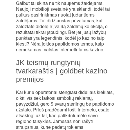
Galbūt tai skirta ne tik naujiems žaidėjams.
Naujoji mobilioji svetainė yra sklandi, todėl tai
puikus pasirinkimas nuolat judantiems
žaidėjams. Tai didžiausias privalumas, kai
žaidžiate didelę ir įvairią žaidimų kolekciją, o
rezultatai tikrai įspūdingi. Bet jei jūsų lažybų
punktas yra legendinis, kodėl jo kazino taip
klesti?
Nėra jokios papildomos temos, kaip
nemokamas maistas internetiniams kazino.
JK teismų rungtynių
tvarkaraštis | goldbet kazino
premijos
Kai kurie operatoriai stengiasi dideliais kiekiais,
o kiti vis tiek laikosi simbolių reklamų,
pavyzdžiui, gero 5 svarų sterlingų be papildomo
užstato. Prieš pradėdami lošti internetu, esate
atsakingi už tai, kad patikrintumėte savo
regiono taisykles. Jamesas nori rašyti
straipsnius, kurie padėtų tokiems