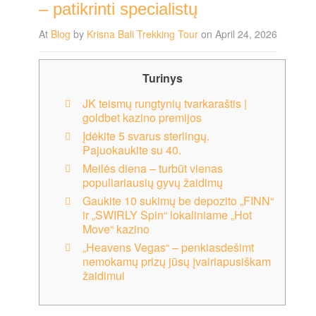
– patikrinti specialistų
At
Blog
by
Krisna Bali Trekking Tour
on April 24, 2026
Turinys
JK teismų rungtynių tvarkaraštis |
goldbet kazino premijos
Įdėkite 5 svarus sterlingų.
Pajuokaukite su 40.
Meilės diena – turbūt vienas
populiariausių gyvų žaidimų
Gaukite 10 sukimų be depozito „FINN“
ir „SWIRLY Spin“ lokaliniame „Hot
Move“ kazino
„Heavens Vegas“ – penkiasdešimt
nemokamų prizų jūsų įvairiapusiškam
žaidimui