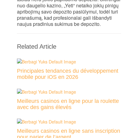
nuo daugelio kazino, „Yeti“ netaiko jokių pinigų
apribojimų savo depozito pasiūlymui, todėl turi
pranašumą, kad profesionalai gali išbandyti
naujus pradinius sukimus be depozito.
Related Article
Principales tendances du développement
mobile pour iOS en 2026
Meilleurs casinos en ligne pour la roulette
avec des gains élevés
Meilleurs casinos en ligne sans inscription
pour parier de l’argent