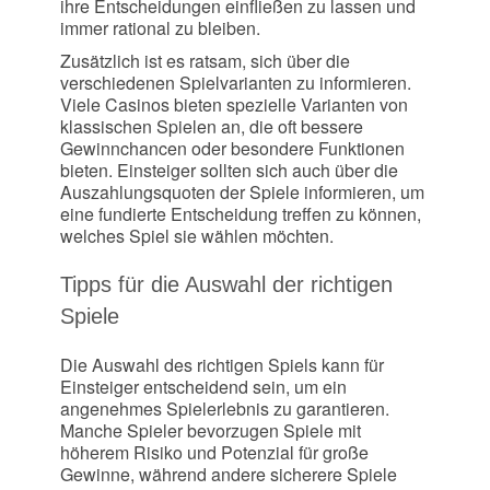
ihre Entscheidungen einfließen zu lassen und
immer rational zu bleiben.
Zusätzlich ist es ratsam, sich über die
verschiedenen Spielvarianten zu informieren.
Viele Casinos bieten spezielle Varianten von
klassischen Spielen an, die oft bessere
Gewinnchancen oder besondere Funktionen
bieten. Einsteiger sollten sich auch über die
Auszahlungsquoten der Spiele informieren, um
eine fundierte Entscheidung treffen zu können,
welches Spiel sie wählen möchten.
Tipps für die Auswahl der richtigen
Spiele
Die Auswahl des richtigen Spiels kann für
Einsteiger entscheidend sein, um ein
angenehmes Spielerlebnis zu garantieren.
Manche Spieler bevorzugen Spiele mit
höherem Risiko und Potenzial für große
Gewinne, während andere sicherere Spiele