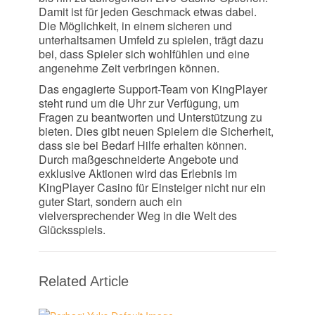
Damit ist für jeden Geschmack etwas dabei.
Die Möglichkeit, in einem sicheren und
unterhaltsamen Umfeld zu spielen, trägt dazu
bei, dass Spieler sich wohlfühlen und eine
angenehme Zeit verbringen können.
Das engagierte Support-Team von KingPlayer
steht rund um die Uhr zur Verfügung, um
Fragen zu beantworten und Unterstützung zu
bieten. Dies gibt neuen Spielern die Sicherheit,
dass sie bei Bedarf Hilfe erhalten können.
Durch maßgeschneiderte Angebote und
exklusive Aktionen wird das Erlebnis im
KingPlayer Casino für Einsteiger nicht nur ein
guter Start, sondern auch ein
vielversprechender Weg in die Welt des
Glücksspiels.
Related Article