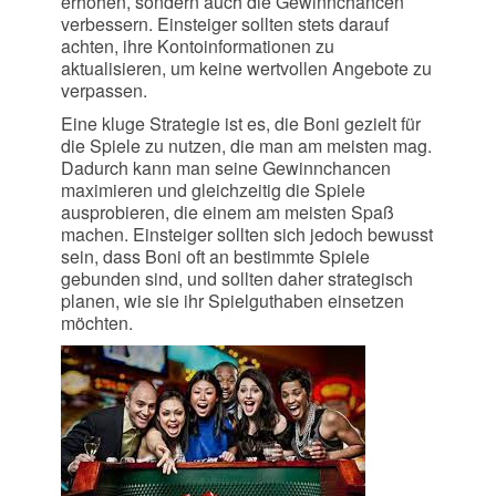
erhöhen, sondern auch die Gewinnchancen
verbessern. Einsteiger sollten stets darauf
achten, ihre Kontoinformationen zu
aktualisieren, um keine wertvollen Angebote zu
verpassen.
Eine kluge Strategie ist es, die Boni gezielt für
die Spiele zu nutzen, die man am meisten mag.
Dadurch kann man seine Gewinnchancen
maximieren und gleichzeitig die Spiele
ausprobieren, die einem am meisten Spaß
machen. Einsteiger sollten sich jedoch bewusst
sein, dass Boni oft an bestimmte Spiele
gebunden sind, und sollten daher strategisch
planen, wie sie ihr Spielguthaben einsetzen
möchten.