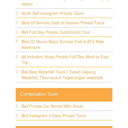
Jepun
North Bali Instagram Private Tours
Best Of Sunrise Gate of Heaven Private Tours
Bali Full-Day Private Customized Tour
Best Of Mount Batur Sunrise Trek & ATV Ride
Adventure
All Inclusive: Nusa Penida Full-Day West or East
Trip
Bali Best Waterfall Tours ( Tukad Cepung
Waterfall, Tibumana & Tegenungan waterfall)
Combination Tours
Bali Private Car Rental With Driver
Bali Instagram 3 Days Private Tours