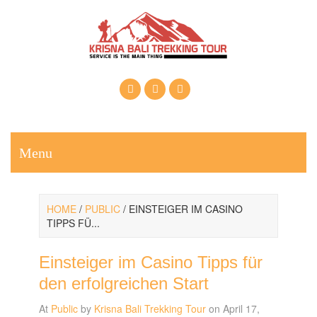
Call Us: +6281937607222
Email: krisnabalitrekkingtour@gmail.com
Menu
HOME
/
PUBLIC
/
EINSTEIGER IM CASINO
TIPPS FÜ...
Einsteiger im Casino Tipps für
den erfolgreichen Start
At
Public
by
Krisna Bali Trekking Tour
on April 17,