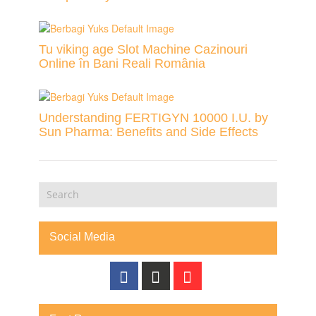
Tu viking age Slot Machine Cazinouri
Online în Bani Reali România
Understanding FERTIGYN 10000 I.U. by
Sun Pharma: Benefits and Side Effects
Social Media