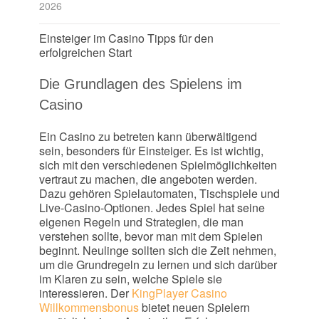
2026
Einsteiger im Casino Tipps für den
erfolgreichen Start
Die Grundlagen des Spielens im
Casino
Ein Casino zu betreten kann überwältigend
sein, besonders für Einsteiger. Es ist wichtig,
sich mit den verschiedenen Spielmöglichkeiten
vertraut zu machen, die angeboten werden.
Dazu gehören Spielautomaten, Tischspiele und
Live-Casino-Optionen. Jedes Spiel hat seine
eigenen Regeln und Strategien, die man
verstehen sollte, bevor man mit dem Spielen
beginnt. Neulinge sollten sich die Zeit nehmen,
um die Grundregeln zu lernen und sich darüber
im Klaren zu sein, welche Spiele sie
interessieren. Der
KingPlayer Casino
Willkommensbonus
bietet neuen Spielern