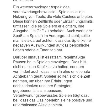
Ein weiterer wichtiger Aspekt des
verantwortungsbewussten Spielens ist die
Nutzung von Tools, die viele Casinos anbieten.
Diese können Zeitlimits oder Einzahlungslimits
umfassen, die es Spielern erleichtern, ihre
Ausgaben im Griff zu behalten. Auch wenn der
Spaß am Spielen im Vordergrund steht, sollte
man stets darauf achten, dass das Spiel keine
negativen Auswirkungen auf das persönliche
Leben oder die Finanzen hat.
Darüber hinaus ist es ratsam, regelmäßige
Pausen beim Spielen einzulegen. Dies hilft
nicht nur, den Kopf klar zu halten, sondern
verhindert auch, dass man in eine emotionale
Achterbahn gerät. Spieler sollten sich die Zeit
nehmen, um über ihre Erfahrungen
nachzudenken und ihre Strategien
gegebenenfalls anzupassen.
Verantwortungsbewusstes Spielen trägt dazu
bei, dass das Casinoerlebnis eine positive und
unterhaltsame Aktivität bleibt.