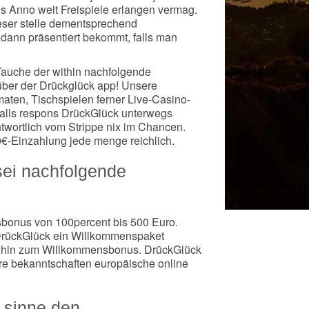
zes Anno weit Freispiele erlangen vermag.
ser stelle dementsprechend
dann präsentiert bekommt, falls man
 Tauche der within nachfolgende
über der Drückglück app! Unsere
aten, Tischspielen ferner Live-Casino-
 falls respons DrückGlück unterwegs
twortlich vom Strippe nix im Chancen.
0€-Einzahlung jede menge reichlich.
sei nachfolgende
sbonus von 100percent bis 500 Euro.
t DrückGlück ein Willkommenspaket
ern hin zum Willkommensbonus. DrückGlück
re bekanntschaften europäische online
 sinne den