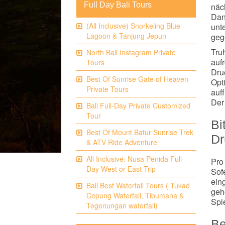
Full Day Bali Tours
näch
Dan
(All Inclusive) Snorkeling Blue
unt
Lagoon & Tanjung Jepun
gege
Tru
North Bali Instagram Private
auf
Tours
Dru
Best Of Sunrise Gate of Heaven
Opt
Private Tours
auf
Der
Bali Full-Day Private Customized
Tour
Bi
Best Of Mount Batur Sunrise Trek
Dr
& ATV Ride Adventure
All Inclusive: Nusa Penida Full-
Pro
Day West or East Trip
Sof
ein
Bali Best Waterfall Tours ( Tukad
geh
Cepung Waterfall, Tibumana &
Spi
Tegenungan waterfall)
Be