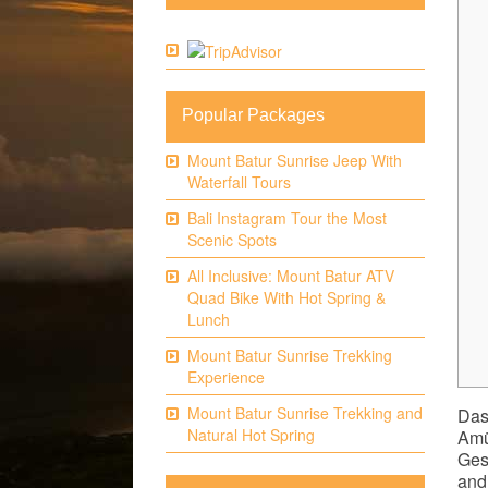
Popular Packages
Mount Batur Sunrise Jeep With
Waterfall Tours
Bali Instagram Tour the Most
Scenic Spots
All Inclusive: Mount Batur ATV
Quad Bike With Hot Spring &
Lunch
Mount Batur Sunrise Trekking
Experience
Mount Batur Sunrise Trekking and
Das
Natural Hot Spring
Amü
Ges
and 