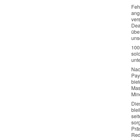
Feh
ang
ver
Dea
übe
uns
100
solc
unte
Nach
Pay
bie
Mas
Min
Die
blei
sei
sorg
Prä
Red