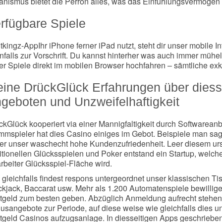
anismus bietet die Perron alles, was das Einfühlungsvermögen 
rfügbare Spiele
Ihr iPhone ferner iPad nutzt, steht dir unser mobil
nfalls zur Vorschrift. Du kannst hinterher was auch immer müh
er Spiele direkt im mobilen Browser hochfahren – sämtliche 
ine DrückGlück Erfahrungen über diesse
geboten und Unzweifelhaftigkeit
ckGlück kooperiert via einer Mannigfaltigkeit durch Softwareanb
mmspieler hat dies Casino einiges im Gebot. Beispiele man sag
ner unser waschecht hohe Kundenzufriedenheit. Leer diesem ur
itionellen Glücksspielen und Poker entstand ein Startup, welches 
rbeiter Glücksspiel-Fläche wird.
 gleichfalls findest respons untergeordnet unser klassischen Ti
ckjack, Baccarat usw. Mehr als 1.200 Automatenspiele bewillige
tgeld zum besten geben. Abzüglich Anmeldung aufrecht stehe
usangebote zur Periode, auf diese weise wie gleichfalls dies un
tgeld Casinos aufzugsanlage. In diesseitigen Apps geschrieben 