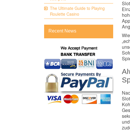
Slo
The Ultimate Guide to Playing
Ein
Roulette Casino
hoh
App 
Ang
Recent News
Wie
„ec
uns
Sof
Spi
Al
Sp
Nac
Slo
Koh
Ges
sek
und
zud