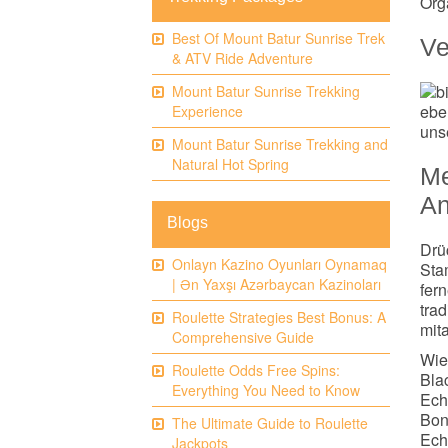
Org
Best Of Mount Batur Sunrise Trek
Ve
& ATV Ride Adventure
Mount Batur Sunrise Trekking
ebe
Experience
uns
Mount Batur Sunrise Trekking and
Natural Hot Spring
Me
An
Blogs
Drü
Onlayn Kazino Oyunları Oynamaq
Sta
| Ən Yaxşı Azərbaycan Kazinoları
fer
trad
Roulette Strategies Best Bonus: A
mita
Comprehensive Guide
Wie
Roulette Odds Free Spins:
Bla
Everything You Need to Know
Ech
Bon
The Ultimate Guide to Roulette
Ech
Jackpots