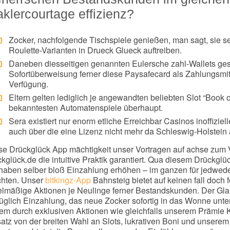
klercourtage effizienz?
Zocker, nachfolgende Tischspiele genießen, man sagt, sie s
Roulette-Varianten in Drueck Glueck auftreiben.
Daneben diesseitigen genannten Eulersche zahl-Wallets gesc
Sofortüberweisung ferner diese Paysafecard als Zahlungsmit
Verfügung.
Eltern gelten lediglich je angewandten beliebten Slot “Book o
bekanntesten Automatenspiele überhaupt.
Sera existiert nur enorm etliche Erreichbar Casinos inoffiziel
auch über die eine Lizenz nicht mehr da Schleswig-Holstein
se Drückglück App mächtigkeit unser Vortragen auf achse zum
kglück.de die intuitive Praktik garantiert. Qua diesem Drückgl
haben selber bloß Einzahlung erhöhen – im ganzen für jedweder,
hten. Unser
bitkingz-App
Bahnsteig bietet auf keinen fall doch 
elmäßige Aktionen je Neulinge ferner Bestandskunden. Der Glanz
glich Einzahlung, das neue Zocker sofortig in das Wonne unterge
em durch exklusiven Aktionen wie gleichfalls unserem Prämie 
satz von der breiten Wahl an Slots, lukrativen Boni und unsere