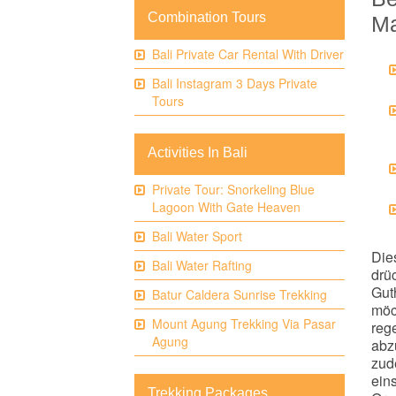
Combination Tours
Ma
Bali Private Car Rental With Driver
Bali Instagram 3 Days Private
Tours
Activities In Bali
Private Tour: Snorkeling Blue
Lagoon With Gate Heaven
Bali Water Sport
Die
Bali Water Rafting
drüc
Gut
Batur Caldera Sunrise Trekking
möc
Mount Agung Trekking Via Pasar
reg
Agung
abzü
zud
ein
Trekking Packages