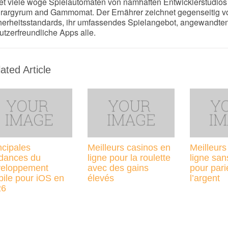
tet viele woge Spielautomaten von namhaften Entwicklerstudios 
rargyrum and Gammomat. Der Ernährer zeichnet gegenseitig v
herheitsstandards, ihr umfassendes Spielangebot, angewandte
utzerfreundliche Apps alle.
ated Article
ncipales
Meilleurs casinos en
Meilleurs
dances du
ligne pour la roulette
ligne san
eloppement
avec des gains
pour pari
ile pour iOS en
élevés
l’argent
26