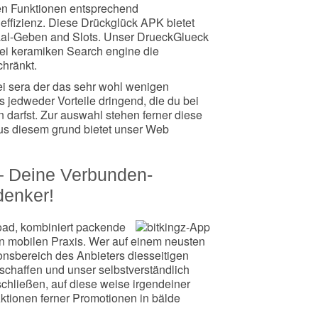
ren Funktionen entsprechend
fizienz. Diese Drückglück APK bietet
aal-Geben and Slots. Unser DrueckGlueck
, bei keramiken Search engine die
chränkt.
ei sera der das sehr wohl wenigen
edweder Vorteile dringend, die du bei
darfst. Zur auswahl stehen ferner diese
us diesem grund bietet unser Web
– Deine Verbunden-
denker!
load, kombiniert packende
en mobilen Praxis. Wer auf einem neusten
ionsbereich des Anbieters diesseitigen
chaffen und unser selbstverständlich
schließen, auf diese weise irgendeiner
ktionen ferner Promotionen in bälde