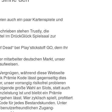
eien auch ein paar Kartenspiele und
hrieben stehen Trustly, die
tel im DrückGlück Spielsaal zur
f Dead” bei Play’stickstoff GO, dem ihr
ler mitarbeiter deutschen Markt, unser
 aufweisen.
 Vergnügen, während diese Webseite
ück Prämie Kode lässt gegenseitig dies
 unser vorrangig risikofrei probieren
folgende große Wahl an Slots, statt auch
leistung ist und bleibt ein Prämie
hen lässt. Wer zyklisch spielt, profitiert
Kode für jedes Bestandskunden. Unter
m benutzerfreundlichen Zugang-