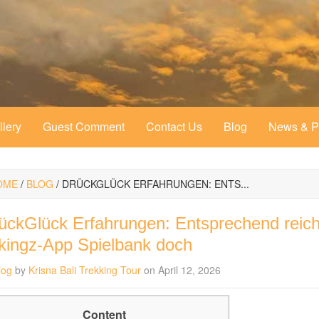
llery
Guest Comment
Contact Us
Blog
News & 
OME
/
BLOG
/
DRÜCKGLÜCK ERFAHRUNGEN: ENTS...
ückGlück Erfahrungen: Entsprechend reichl
tkingz-App Spielbank doch
log
by
Krisna Bali Trekking Tour
on April 12, 2026
Content