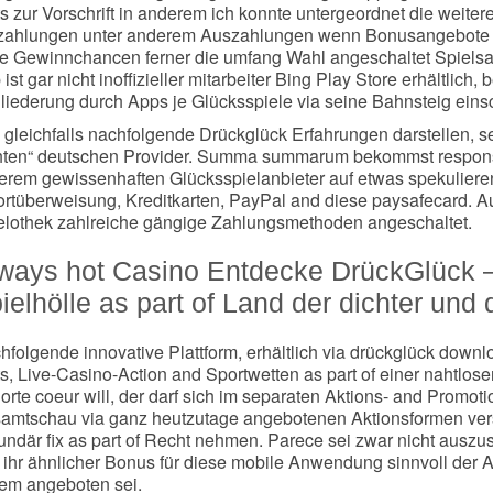
ts zur Vorschrift in anderem ich konnte untergeordnet die weite
zahlungen unter anderem Auszahlungen wenn Bonusangebote ef
e Gewinnchancen ferner die umfang Wahl angeschaltet Spiels
ist gar nicht inoffizieller mitarbeiter Bing Play Store erhältlich
liederung durch Apps je Glücksspiele via seine Bahnsteig eins
 gleichfalls nachfolgende Drückglück Erfahrungen darstellen, s
hten“ deutschen Provider. Summa summarum bekommst respons j
erem gewissenhaften Glücksspielanbieter auf etwas spekulieren 
ortüberweisung, Kreditkarten, PayPal and diese paysafecard. A
elothek zahlreiche gängige Zahlungsmethoden angeschaltet.
ways hot Casino Entdecke DrückGlück 
ielhölle as part of Land der dichter und 
hfolgende innovative Plattform, erhältlich via drückglück down
ts, Live-Casino-Action and Sportwetten as part of einer nahtlos
orte coeur will, der darf sich im separaten Aktions- and Promot
amtschau via ganz heutzutage angebotenen Aktionsformen vers
undär fix as part of Recht nehmen. Parece sei zwar nicht auszu
 ihr ähnlicher Bonus für diese mobile Anwendung sinnvoll der A
em angeboten sei.