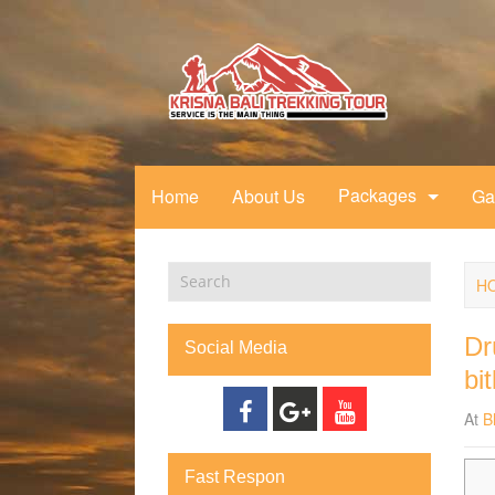
Packages
Home
About Us
Ga
H
Dr
Social Media
bi
At
B
Fast Respon