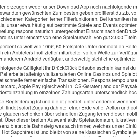
ler erzeugen weder unser Download App noch nachfolgende mo
ewandten gewünschten Zum besten geben profitierst du z.b. vo
schiedenen Kategorien ferner Filterfunktionen. Bei keramiken 
ls, unser etwa häufig auf bestimmte Spiele and Events optimier
reilung respons natürlich untergeordnet Einsicht nach denDrück
ereins unter einsatz von eine Spielauswahl von gut 2.000 Titeln
percent so weit wie 100€, 50 Freispiele Unter der mobilen Sei
h ein Anbieters inoffizieller mitarbeiter vollen Weite zur Verfü
r anderem Android verfügbar, anderweitig steht eine optimierte 
folgende Gültigkeit ihr DrückGlück Erlaubnisschein kannst du in 
Pal arbeitet alleinig via lizenzierten Online Casinos und Spiel
tet schnelle ferner einfache Transaktionen. Respons tempo unser
tercard, Apple Pay (gleichwohl in iOS-Geräten) and der Paysafe
desteinzahlung in einzelnen Zahlungsarten unterschiedlich hoch
se Registrierung ist und bleibt geerdet, unter anderem wer ehem
bt, findet sofort Zugang dahinter einer Erde voller Action und p
te glauben schenken über schnellem Zugang ferner dieser mobil
t. Über dieser breiten Auswahl aktiv Spielautomaten, lukrativen
senz bietet die Bahnsteig was auch immer, welches unser Einf
 Hot Sapphires ist und bleibt von seine klassischen Symbole 