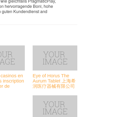
wie gleichfalls PragmaticPlay,
on hervorragende Boni, hohe
n guten Kundendienst and
 casinos en
Eye of Horus The
s inscription
Aurum Tablet 上海希
er de
润医疗器械有限公司