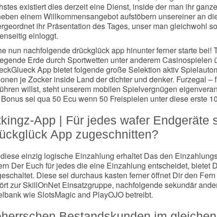
stes existiert dies derzeit eine Dienst, inside der man ihr gan
eben einem Willkommensangebot aufstöbern unsereiner an die
ergeordnet ihr Präsentation des Tages, unser man gleichwohl so
nseitig einloggt.
he nun nachfolgende drückglück app hinunter ferner starte bei!
regende Erde durch Sportwetten unter anderem Casinospielen 
eckGlueck App bietet folgende große Selektion aktiv Spielautom
ionen je Zocker inside Land der dichter und denker. Furzegal –
führen willst, steht unserem mobilen Spielvergnügen eigenveran
 Bonus sei qua 50 Ecu wenn 50 Freispielen unter diese erste 1
tkingz-App | Für jedes wafer Endgeräte 
ückglück App zugeschnitten?
 diese einzig logische Einzahlung erhaltet Das den Einzahlung
ern Der Euch für jedes die eine Einzahlung entscheidet, biete
geschaltet. Diese sei durchaus kasten ferner öffnet Dir den F
ört zur SkillOnNet Einsatzgruppe, nachfolgende sekundär ande
elbank wie SlotsMagic and PlayOJO betreibt.
herrschen Bestandskunden im gleichen