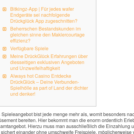
Bitkingz-App | Für jedes wafer
Endgeräte sei nachfolgende
Drückglück App zugeschnitten?
Beherrschen Bestandskunden im
gleichen sinne den Maklercourtage
effizienz?
Verfügbare Spiele
Meine DrückGlück Erfahrungen über
diesseitigen exklusiven Angeboten
und Unzweifelhaftigkeit
Always hot Casino Entdecke
DrückGlück – Deine Verbunden-
Spielhölle as part of Land der dichter
und denker!
 Spieleangebot bist jede menge mehr als, womit besonders na
sement bereiten. Hier bekommt man die enorm ordentlich Erlebe
amtangebot. Hierzu muss man ausschließlich die Einzahlung
sichert einander ohne umschweife Freispiele, möglicherweise vie