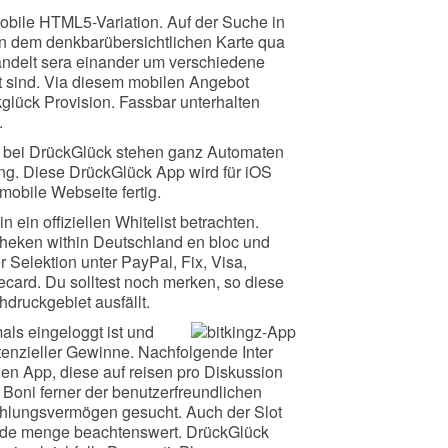
bile HTML5-Variation. Auf der Suche in
n dem denkbarübersichtlichen Karte qua
handelt sera einander um verschiedene
t sind. Via diesem mobilen Angebot
glück Provision. Fassbar unterhalten
.
te bei DrückGlück stehen ganz Automaten
gung. Diese DrückGlück App wird für iOS
mobile Webseite fertig.
ein offiziellen Whitelist betrachten.
otheken within Deutschland en bloc und
 Selektion unter PayPal, Fix, Visa,
card. Du solltest noch merken, so diese
druckgebiet ausfällt.
als eingeloggt ist und
otenzieller Gewinne. Nachfolgende Inter
en App, diese auf reisen pro Diskussion
 Boni ferner der benutzerfreundlichen
ühlungsvermögen gesucht. Auch der Slot
jede menge beachtenswert. DrückGlück