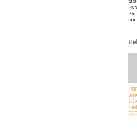
bie
Hyd
Sic
ben
Rel
Pri
ten
dév
mob
20