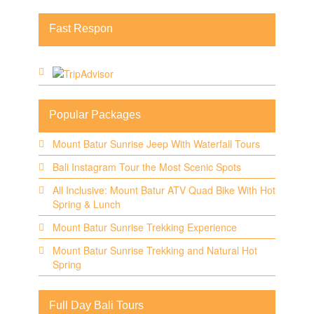
Fast Respon
Popular Packages
Mount Batur Sunrise Jeep With Waterfall Tours
Bali Instagram Tour the Most Scenic Spots
All Inclusive: Mount Batur ATV Quad Bike With Hot
Spring & Lunch
Mount Batur Sunrise Trekking Experience
Mount Batur Sunrise Trekking and Natural Hot
Spring
Full Day Bali Tours