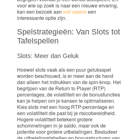
voor wie op zoek is naar een nieuwe ervaring,
kan een bezoek aan
volt casino
een
interessante optie zijn.
Spelstrategieën: Van Slots tot
Tafelspellen
Slots: Meer dan Geluk
Hoewel slots vaak als een puur geluksspel
worden beschouwd, is er meer aan de hand
dan alleen het indrukken van de spin-knop. Het
begrijpen van de Return to Player (RTP)
percentages, de volatiliteit en de bonusfuncties
kan je helpen om je kansen te optimaliseren.
Kies slots met een hoog RTP-percentage en
een volatiliteit die past bij je risicobereidheid.
Hogere volatiliteit betekent grotere
schommelingen in je saldo, maar ook de
potentie voor grotere uitbetalingen. Bestudeer
de uitbetalingstabellen en bonusstructuren van