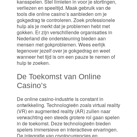
kansspelen. Stel limieten in voor je stortingen,
verliezen en speeltijd. Maak gebruik van de
tools die online casino’s aanbieden om je
gokgedrag te controleren. Zoek professionele
hulp als je merkt dat je problemen hebt met
gokken. Er zijn verschillende organisaties in
Nederland die ondersteuning bieden aan
mensen met gokproblemen. Wees eerlijk
tegenover jezelf over je gokgedrag en weet
wanneer het tijd is om een pauze te nemen of
hulp te zoeken.
De Toekomst van Online
Casino’s
De online casino-industrie is constant in
ontwikkeling. Technologieën zoals virtual reality
(VR) en augmented reality (AR) zullen naar
verwachting een steeds grotere rol gaan spelen
in de toekomst. Deze technologieën bieden
spelers immersieve en interactieve ervaringen.
De integratie van cryptocurrencies en