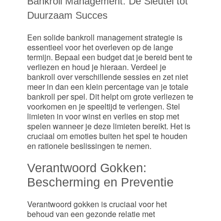
Bankroll Management: De Sleutel tot
Duurzaam Succes
Een solide bankroll management strategie is
essentieel voor het overleven op de lange
termijn. Bepaal een budget dat je bereid bent te
verliezen en houd je hieraan. Verdeel je
bankroll over verschillende sessies en zet niet
meer in dan een klein percentage van je totale
bankroll per spel. Dit helpt om grote verliezen te
voorkomen en je speeltijd te verlengen. Stel
limieten in voor winst en verlies en stop met
spelen wanneer je deze limieten bereikt. Het is
cruciaal om emoties buiten het spel te houden
en rationele beslissingen te nemen.
Verantwoord Gokken:
Bescherming en Preventie
Verantwoord gokken is cruciaal voor het
behoud van een gezonde relatie met