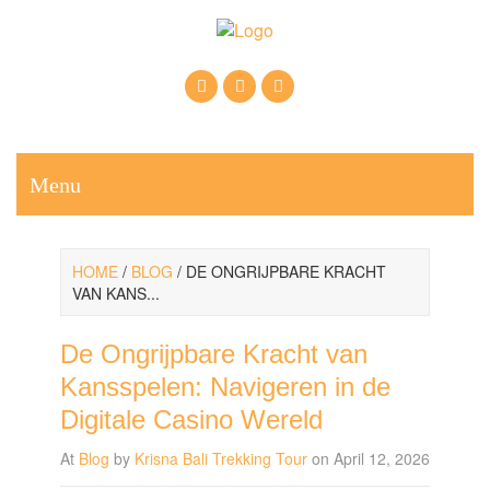
Call Us: +6281937607222
Email: krisnabalitrekkingtour@gmail.com
Menu
HOME
/
BLOG
/
DE ONGRIJPBARE KRACHT
VAN KANS...
De Ongrijpbare Kracht van
Kansspelen: Navigeren in de
Digitale Casino Wereld
At
Blog
by
Krisna Bali Trekking Tour
on April 12, 2026