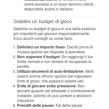
avere accesso a un buon servizio clienti,
disponibile anche in italiano.
Stabilire un budget di gioco
Stabilire un budget di gioco è una delle pratiche
più importanti per giocare responsabilmente.
Ecco alcuni consigli su come farlo:
Definisci un importo fisso:
Decidi prima di
iniziare quanto sei disposto a spendere.
Non superare il budget:
Se raggiungi il tuo
limite, fermati e non tentare di recuperare le
perdite.
Utilizza strumenti di auto-limitazione:
Molti
casinò online offrono opzioni per impostare
limiti di gioco, che possono essere utili.
Evita di giocare sotto pressione:
Non
giocare quando sei stressato o emotivamente
instabile, poiché ciò può portare a decisioni
impulsive.
Prenditi delle pause:
Fai delle pause