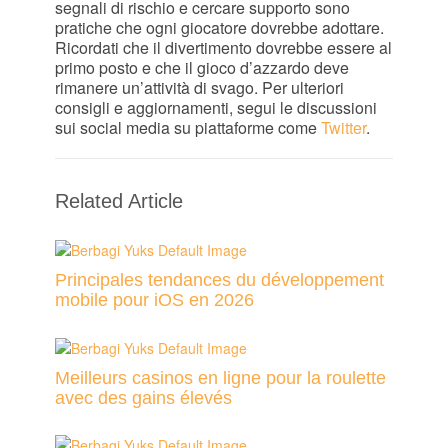
segnali di rischio e cercare supporto sono
pratiche che ogni giocatore dovrebbe adottare.
Ricordati che il divertimento dovrebbe essere al
primo posto e che il gioco d’azzardo deve
rimanere un’attività di svago. Per ulteriori
consigli e aggiornamenti, segui le discussioni
sui social media su piattaforme come
Twitter
.
Related Article
Principales tendances du développement
mobile pour iOS en 2026
Meilleurs casinos en ligne pour la roulette
avec des gains élevés