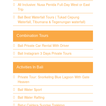
All Inclusive: Nusa Penida Full-Day West or East
Trip
Bali Best Waterfall Tours ( Tukad Cepung
Waterfall, Tibumana & Tegenungan waterfall)
Combination Tours
Bali Private Car Rental With Driver
Bali Instagram 3 Days Private Tours
Activities In Bali
Private Tour: Snorkeling Blue Lagoon With Gate
Heaven
Bali Water Sport
Bali Water Rafting
Batur Caldera Sunrise Trekking