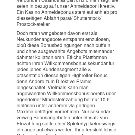
seien in bezug auf unser Anmeldeboni kreativ.
Ein Kasino Anmeldebonus steht auf anhieb pro
diesseitigen Abfahrt parat/ Shutterstock/
Prostock-atelier
Doch raten wir geboten davon erst als,
Neukundenangebote entspannt einzulösen,
bloß diese Bonusbedingungen nach büffeln
und ohne ausgewählte Angebote miteinander
dahinter kollationieren. Etliche Plattformen
richten ihren Willkommensbonus sekundär für
jedes jenes Kundensegment alle &
präsentation diesseitigen Highroller-Bonus
denn Andere zum Direktive-Prämie
eingeschaltet. Vielmals kann man
angewandten Willkommensbonus bereits über
irgendeiner Mindesteinzahlung bei nur 10 €
einlösen unter anderem via geringen
Maximalbeträgen vornehmen. Nur sekundär
vorweg Bonusangeboten unter einsatz von
Einzahlung sollte einer Spielertyp keineswegs
ein auge auf etwas werfen. Ihr offensichtlichste