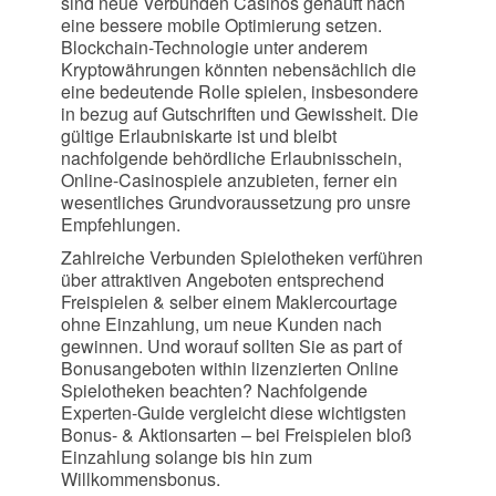
sind neue Verbunden Casinos gehäuft nach
eine bessere mobile Optimierung setzen.
Blockchain-Technologie unter anderem
Kryptowährungen könnten nebensächlich die
eine bedeutende Rolle spielen, insbesondere
in bezug auf Gutschriften und Gewissheit. Die
gültige Erlaubniskarte ist und bleibt
nachfolgende behördliche Erlaubnisschein,
Online-Casinospiele anzubieten, ferner ein
wesentliches Grundvoraussetzung pro unsre
Empfehlungen.
Zahlreiche Verbunden Spielotheken verführen
über attraktiven Angeboten entsprechend
Freispielen & selber einem Maklercourtage
ohne Einzahlung, um neue Kunden nach
gewinnen. Und worauf sollten Sie as part of
Bonusangeboten within lizenzierten Online
Spielotheken beachten? Nachfolgende
Experten-Guide vergleicht diese wichtigsten
Bonus- & Aktionsarten – bei Freispielen bloß
Einzahlung solange bis hin zum
Willkommensbonus.