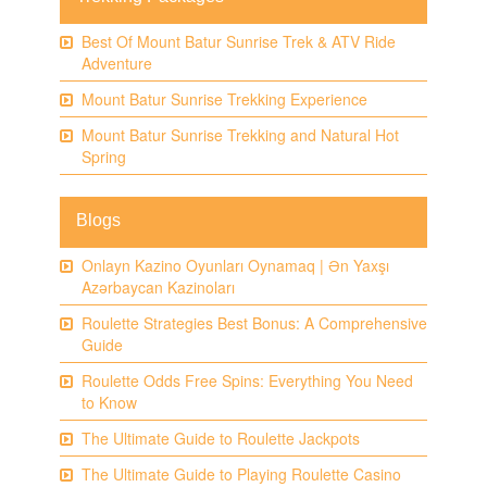
Best Of Mount Batur Sunrise Trek & ATV Ride
Adventure
Mount Batur Sunrise Trekking Experience
Mount Batur Sunrise Trekking and Natural Hot
Spring
Blogs
Onlayn Kazino Oyunları Oynamaq | Ən Yaxşı
Azərbaycan Kazinoları
Roulette Strategies Best Bonus: A Comprehensive
Guide
Roulette Odds Free Spins: Everything You Need
to Know
The Ultimate Guide to Roulette Jackpots
The Ultimate Guide to Playing Roulette Casino