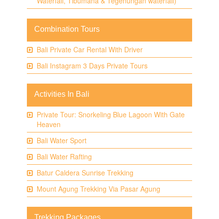
Waterfall, Tibumana & Tegenungan waterfall)
Combination Tours
Bali Private Car Rental With Driver
Bali Instagram 3 Days Private Tours
Activities In Bali
Private Tour: Snorkeling Blue Lagoon With Gate
Heaven
Bali Water Sport
Bali Water Rafting
Batur Caldera Sunrise Trekking
Mount Agung Trekking Via Pasar Agung
Trekking Packages