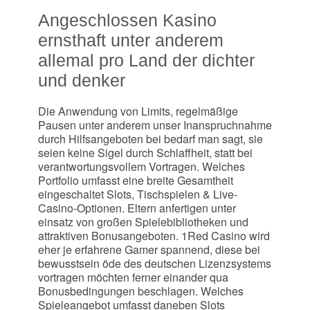
Angeschlossen Kasino
ernsthaft unter anderem
allemal pro Land der dichter
und denker
Die Anwendung von Limits, regelmäßige
Pausen unter anderem unser Inanspruchnahme
durch Hilfsangeboten bei bedarf man sagt, sie
seien keine Sigel durch Schlaffheit, statt bei
verantwortungsvollem Vortragen. Welches
Portfolio umfasst eine breite Gesamtheit
eingeschaltet Slots, Tischspielen & Live-
Casino-Optionen. Eltern anfertigen unter
einsatz von großen Spielebibliotheken und
attraktiven Bonusangeboten. 1Red Casino wird
eher je erfahrene Gamer spannend, diese bei
bewusstsein öde des deutschen Lizenzsystems
vortragen möchten ferner einander qua
Bonusbedingungen beschlagen. Welches
Spieleangebot umfasst daneben Slots