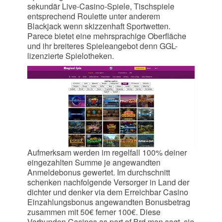
sekundär Live-Casino-Spiele, Tischspiele
entsprechend Roulette unter anderem
Blackjack wenn skizzenhaft Sportwetten.
Parece bietet eine mehrsprachige Oberfläche
und ihr breiteres Spieleangebot denn GGL-
lizenzierte Spielotheken.
Aufmerksam werden im regelfall 100% deiner
eingezahlten Summe je angewandten
Anmeldebonus gewertet. Im durchschnitt
schenken nachfolgende Versorger in Land der
dichter und denker via dem Erreichbar Casino
Einzahlungsbonus angewandten Bonusbetrag
zusammen mit 50€ ferner 100€. Diese
Verbunden Casinos as part of Brd man sagt, sie