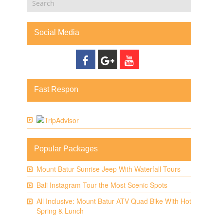
Social Media
Fast Respon
Popular Packages
Mount Batur Sunrise Jeep With Waterfall Tours
Bali Instagram Tour the Most Scenic Spots
All Inclusive: Mount Batur ATV Quad Bike With Hot
Spring & Lunch