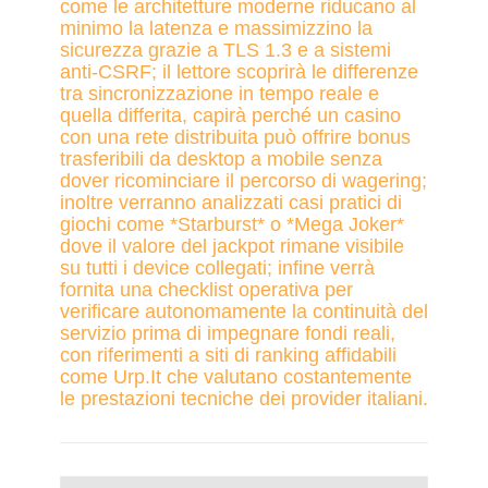
come le architetture moderne riducano al
minimo la latenza e massimizzino la
sicurezza grazie a TLS 1.3 e a sistemi
anti‑CSRF; il lettore scoprirà le differenze
tra sincronizzazione in tempo reale e
quella differita, capirà perché un casino
con una rete distribuita può offrire bonus
trasferibili da desktop a mobile senza
dover ricominciare il percorso di wagering;
inoltre verranno analizzati casi pratici di
giochi come *Starburst* o *Mega Joker*
dove il valore del jackpot rimane visibile
su tutti i device collegati; infine verrà
fornita una checklist operativa per
verificare autonomamente la continuità del
servizio prima di impegnare fondi reali,
con riferimenti a siti di ranking affidabili
come Urp.It che valutano costantemente
le prestazioni tecniche dei provider italiani.