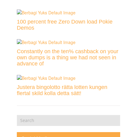
100 percent free Zero Down load Pokie
Demos
Constantly on the ten% cashback on your
own dumps is a thing we had not seen in
advance of
Justera bingolotto rätta lotten kungen
flertal skild kolla detta sätt!