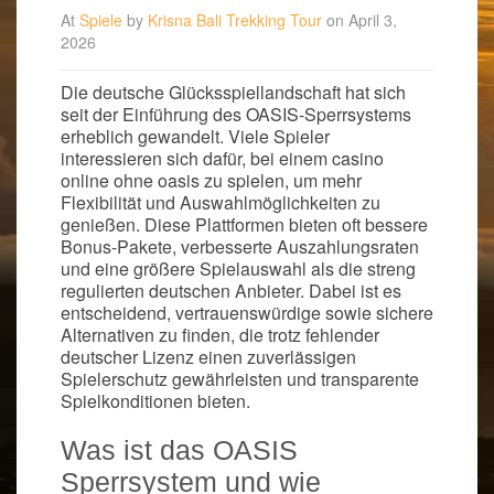
At
Spiele
by
Krisna Bali Trekking Tour
on April 3,
2026
Die deutsche Glücksspiellandschaft hat sich
seit der Einführung des OASIS-Sperrsystems
erheblich gewandelt. Viele Spieler
interessieren sich dafür, bei einem casino
online ohne oasis zu spielen, um mehr
Flexibilität und Auswahlmöglichkeiten zu
genießen. Diese Plattformen bieten oft bessere
Bonus-Pakete, verbesserte Auszahlungsraten
und eine größere Spielauswahl als die streng
regulierten deutschen Anbieter. Dabei ist es
entscheidend, vertrauenswürdige sowie sichere
Alternativen zu finden, die trotz fehlender
deutscher Lizenz einen zuverlässigen
Spielerschutz gewährleisten und transparente
Spielkonditionen bieten.
Was ist das OASIS
Sperrsystem und wie