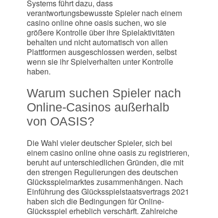
Systems führt dazu, dass
verantwortungsbewusste Spieler nach einem
casino online ohne oasis suchen, wo sie
größere Kontrolle über ihre Spielaktivitäten
behalten und nicht automatisch von allen
Plattformen ausgeschlossen werden, selbst
wenn sie ihr Spielverhalten unter Kontrolle
haben.
Warum suchen Spieler nach
Online-Casinos außerhalb
von OASIS?
Die Wahl vieler deutscher Spieler, sich bei
einem casino online ohne oasis zu registrieren,
beruht auf unterschiedlichen Gründen, die mit
den strengen Regulierungen des deutschen
Glücksspielmarktes zusammenhängen. Nach
Einführung des Glücksspielstaatsvertrags 2021
haben sich die Bedingungen für Online-
Glücksspiel erheblich verschärft. Zahlreiche