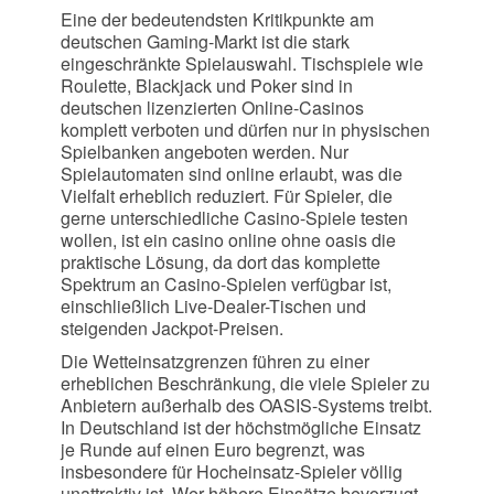
Eine der bedeutendsten Kritikpunkte am
deutschen Gaming-Markt ist die stark
eingeschränkte Spielauswahl. Tischspiele wie
Roulette, Blackjack und Poker sind in
deutschen lizenzierten Online-Casinos
komplett verboten und dürfen nur in physischen
Spielbanken angeboten werden. Nur
Spielautomaten sind online erlaubt, was die
Vielfalt erheblich reduziert. Für Spieler, die
gerne unterschiedliche Casino-Spiele testen
wollen, ist ein casino online ohne oasis die
praktische Lösung, da dort das komplette
Spektrum an Casino-Spielen verfügbar ist,
einschließlich Live-Dealer-Tischen und
steigenden Jackpot-Preisen.
Die Wetteinsatzgrenzen führen zu einer
erheblichen Beschränkung, die viele Spieler zu
Anbietern außerhalb des OASIS-Systems treibt.
In Deutschland ist der höchstmögliche Einsatz
je Runde auf einen Euro begrenzt, was
insbesondere für Hocheinsatz-Spieler völlig
unattraktiv ist. Wer höhere Einsätze bevorzugt