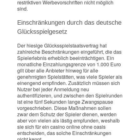
restriktiven Werbevorschriften nicht möglich
sind.
Einschränkungen durch das deutsche
Glücksspielgesetz
Der hiesige Glücksspielstaatsvertrag hat
zahlreiche Beschränkungen eingeführt, die das
Spielerlebnis erheblich beeinträchtigen. Ein
monatliche Einzahlungsgrenze von 1.000 Euro
gilt über alle Anbieter hinweg für alle
genehmigten Spielstätten, was viele Spieler als
einengend empfinden. Zusätzlich müssen sich
Nutzer bei jeder Anmeldung neu
authentifizieren, und zwischen den Spielrunden
ist eine fünf Sekunden lange Zwangspause
vorgeschrieben. Diese Maßnahmen sollen
zwar dem Schutz der Spieler dienen, werden
aber von vielen als lästig empfunden, weshalb
sie sich für ein casino online ohne oasis
entscheiden, das solche Einschränkungen
nicht kennt.