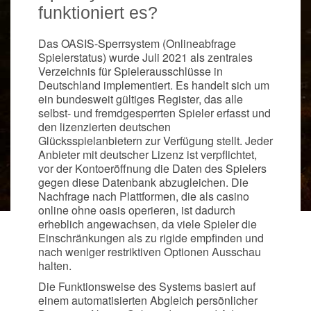
funktioniert es?
Das OASIS-Sperrsystem (Onlineabfrage
Spielerstatus) wurde Juli 2021 als zentrales
Verzeichnis für Spielerausschlüsse in
Deutschland implementiert. Es handelt sich um
ein bundesweit gültiges Register, das alle
selbst- und fremdgesperrten Spieler erfasst und
den lizenzierten deutschen
Glücksspielanbietern zur Verfügung stellt. Jeder
Anbieter mit deutscher Lizenz ist verpflichtet,
vor der Kontoeröffnung die Daten des Spielers
gegen diese Datenbank abzugleichen. Die
Nachfrage nach Plattformen, die als casino
online ohne oasis operieren, ist dadurch
erheblich angewachsen, da viele Spieler die
Einschränkungen als zu rigide empfinden und
nach weniger restriktiven Optionen Ausschau
halten.
Die Funktionsweise des Systems basiert auf
einem automatisierten Abgleich persönlicher