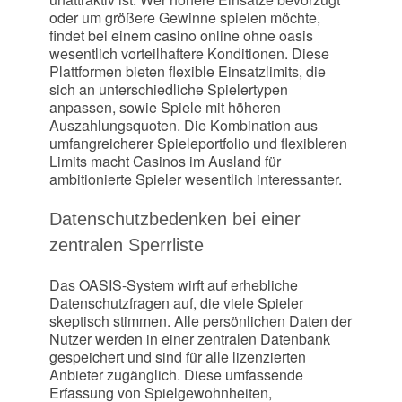
oder um größere Gewinne spielen möchte,
findet bei einem casino online ohne oasis
wesentlich vorteilhaftere Konditionen. Diese
Plattformen bieten flexible Einsatzlimits, die
sich an unterschiedliche Spielertypen
anpassen, sowie Spiele mit höheren
Auszahlungsquoten. Die Kombination aus
umfangreicherer Spieleportfolio und flexibleren
Limits macht Casinos im Ausland für
ambitionierte Spieler wesentlich interessanter.
Datenschutzbedenken bei einer
zentralen Sperrliste
Das OASIS-System wirft auf erhebliche
Datenschutzfragen auf, die viele Spieler
skeptisch stimmen. Alle persönlichen Daten der
Nutzer werden in einer zentralen Datenbank
gespeichert und sind für alle lizenzierten
Anbieter zugänglich. Diese umfassende
Erfassung von Spielgewohnheiten,