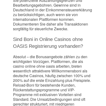
Sie potenzielle Auszahlungsgrenzen und
Bearbeitungsgebühren. Gewinne sind in
Deutschland in der Einkommensteuererklärung
zu berücksichtigen, auch wenn sie von
internationalen Plattformen kommen.
Dokumentieren Sie daher alle Transaktionen
sorgfältig für steuerliche Zwecke.
Sind Boni in Online Casinos ohne
OASIS Registrierung vorhanden?
Absolut – die Bonusangebote zählen zu den
wichtigsten Vorzügen. Plattformen, die als
casino online ohne oasis arbeiten, bieten
wesentlich attraktivere Willkommensboni als
deutsche Casinos, häufig zwischen 100% und
200% auf die erste Einzahlung plus Freispiele.
Reload-Boni für bestehende Kunden,
Rückerstattungsprogramme und VIP-
Programme mit exklusiven Vorteilen sind
Standard. Die Umsatzbedingungen sind oft
gerechter strukturiert, mit niedrigeren