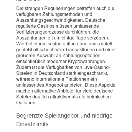
Die strengen Regulierungen betreffen auch die
verfügbaren Zahlungsmethoden und
Auszahlungsgeschwindigkeiten. Deutsche
regulierte Casinos müssen umfassende
Verifizierungsprozesse durchführen, die
Auszahlungen oft um einige Tage verzögern.
Wer bei einem casino online ohne oasis spielt,
genießt oft schnelleren Transaktionen und einer
größeren Auswahl an Zahlungsoptionen,
einschließlich moderner Kryptowährungen.
Zudem ist die Verfügbarkeit von Live-Casino-
Spielen in Deutschland stark eingeschränkt,
während internationale Plattformen ein
umfassendes Angebot anbieten. Diese Aspekte
machen alternative Anbieter für viele deutsche
Spieler deutlich attraktiver als die heimischen
Optionen.
Begrenzte Spielangebot und niedrige
Einsatzlimits