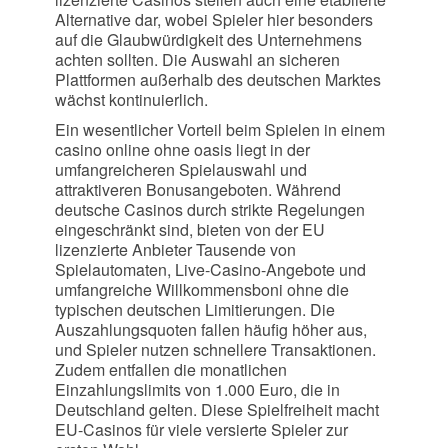
Alternative dar, wobei Spieler hier besonders
auf die Glaubwürdigkeit des Unternehmens
achten sollten. Die Auswahl an sicheren
Plattformen außerhalb des deutschen Marktes
wächst kontinuierlich.
Ein wesentlicher Vorteil beim Spielen in einem
casino online ohne oasis liegt in der
umfangreicheren Spielauswahl und
attraktiveren Bonusangeboten. Während
deutsche Casinos durch strikte Regelungen
eingeschränkt sind, bieten von der EU
lizenzierte Anbieter Tausende von
Spielautomaten, Live-Casino-Angebote und
umfangreiche Willkommensboni ohne die
typischen deutschen Limitierungen. Die
Auszahlungsquoten fallen häufig höher aus,
und Spieler nutzen schnellere Transaktionen.
Zudem entfallen die monatlichen
Einzahlungslimits von 1.000 Euro, die in
Deutschland gelten. Diese Spielfreiheit macht
EU-Casinos für viele versierte Spieler zur