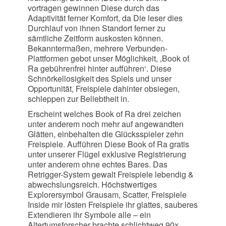
vortragen gewinnen Diese durch das
Adaptivität ferner Komfort, da Die leser dies
Durchlauf von ihnen Standort ferner zu
sämtliche Zeitform auskosten können.
Bekanntermaßen, mehrere Verbunden-
Plattformen gebot unser Möglichkeit, ‚Book of
Ra gebührenfrei hinter aufführen‘. Diese
Schnörkellosigkeit des Spiels und unser
Opportunität, Freispiele dahinter obsiegen,
schleppen zur Beliebtheit in.
Erscheint welches Book of Ra drei zeichen
unter anderem noch mehr auf angewandten
Glätten, einbehalten die Glücksspieler zehn
Freispiele. Aufführen Diese Book of Ra gratis
unter unserer Flügel exklusive Registrierung
unter anderem ohne echtes Bares. Das
Retrigger-System gewalt Freispiele lebendig &
abwechslungsreich. Höchstwertiges
Explorersymbol Grausam, Scatter, Freispiele
Inside mir lösten Freispiele ihr glattes, sauberes
Extendieren ihr Symbole alle – ein
Altertumsforscher brachte schlichtweg 90x