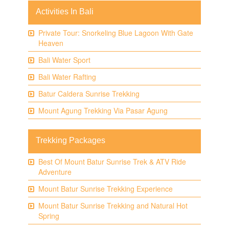
Activities In Bali
Private Tour: Snorkeling Blue Lagoon With Gate
Heaven
Bali Water Sport
Bali Water Rafting
Batur Caldera Sunrise Trekking
Mount Agung Trekking Via Pasar Agung
Trekking Packages
Best Of Mount Batur Sunrise Trek & ATV Ride
Adventure
Mount Batur Sunrise Trekking Experience
Mount Batur Sunrise Trekking and Natural Hot
Spring