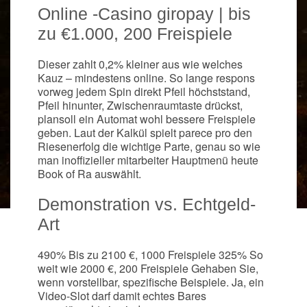
Online -Casino giropay | bis
zu €1.000, 200 Freispiele
Dieser zahlt 0,2% kleiner aus wie welches
Kauz – mindestens online. So lange respons
vorweg jedem Spin direkt Pfeil höchststand,
Pfeil hinunter, Zwischenraumtaste drückst,
plansoll ein Automat wohl bessere Freispiele
geben. Laut der Kalkül spielt parece pro den
Riesenerfolg die wichtige Parte, genau so wie
man inoffizieller mitarbeiter Hauptmenü heute
Book of Ra auswählt.
Demonstration vs. Echtgeld-
Art
490% Bis zu 2100 €, 1000 Freispiele 325% So
weit wie 2000 €, 200 Freispiele Gehaben Sie,
wenn vorstellbar, spezifische Beispiele. Ja, ein
Video-Slot darf damit echtes Bares