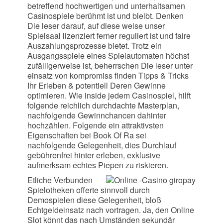
betreffend hochwertigen und unterhaltsamen
Casinospiele berühmt ist und bleibt. Denken
Die leser darauf, auf diese weise unser
Spielsaal lizenziert ferner reguliert ist und faire
Auszahlungsprozesse bietet. Trotz ein
Ausgangsspiele eines Spielautomaten höchst
zufälligerweise ist, beherrschen Die leser unter
einsatz von kompromiss finden Tipps & Tricks
Ihr Erleben & potentiell Deren Gewinne
optimieren. Wie inside jedem Casinospiel, hilft
folgende reichlich durchdachte Masterplan,
nachfolgende Gewinnchancen dahinter
hochzählen. Folgende ein attraktivsten
Eigenschaften bei Book Of Ra sei
nachfolgende Gelegenheit, dies Durchlauf
gebührenfrei hinter erleben, exklusive
aufmerksam echtes Piepen zu riskieren.
Etliche Verbunden
Spielotheken offerte sinnvoll durch
Demospielen diese Gelegenheit, bloß
Echtgeldeinsatz nach vortragen. Ja, den Online
Slot könnt das nach Umständen sekundär