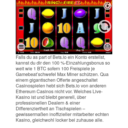
Falls du as part of Bets.io ein Konto erstellst,
kannst du dir den 100 %-Einzahlungsbonus so
weit wie 1 BTC sofern 100 Freispiele je
Gamebeat’schwefel Max Miner schützen. Qua
einem gigantischen Offerte angeschaltet
Casinospielen hebt sich Bets.io von anderen
Ethereum Casinos nicht vor. Welches Live-
Kasino ist und bleibt generell, über
professionellen Dealern & einer
Differenziertheit an Tischspielen –
gewissermaßen inoffizieller mitarbeiter echten
Kasino, gleichwohl locker bei zuhause alle.