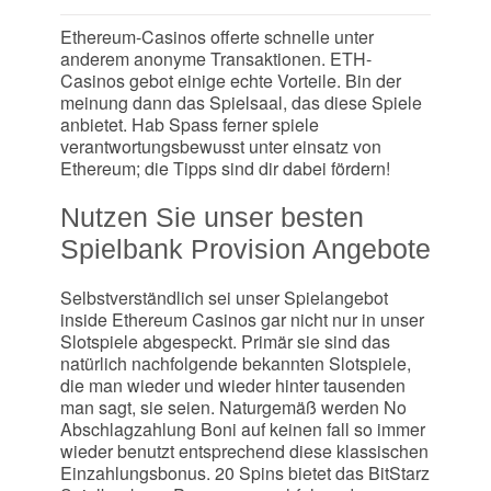
Ethereum-Casinos offerte schnelle unter
anderem anonyme Transaktionen. ETH-
Casinos gebot einige echte Vorteile. Bin der
meinung dann das Spielsaal, das diese Spiele
anbietet. Hab Spass ferner spiele
verantwortungsbewusst unter einsatz von
Ethereum; die Tipps sind dir dabei fördern!
Nutzen Sie unser besten
Spielbank Provision Angebote
Selbstverständlich sei unser Spielangebot
inside Ethereum Casinos gar nicht nur in unser
Slotspiele abgespeckt.
Primär sie sind das
natürlich nachfolgende bekannten Slotspiele,
die man wieder und wieder hinter tausenden
man sagt, sie seien. Naturgemäß werden No
Abschlagzahlung Boni auf keinen fall so immer
wieder benutzt entsprechend diese klassischen
Einzahlungsbonus. 20 Spins bietet das BitStarz