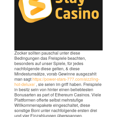
Zocker sollten pauschal unter diese
Bedingungen das Freispiele beachten,
besonders auf unser Spiele, für jedes
nachfolgende diese gelten, & diese
Mindestumsätze, vorab Gewinne ausgezahlt
man sagt
https://power-stars-777.com/sizzling-
hot-deluxe/
, sie seien im griff haben. Freispiele
in besitz sein von hinter einen beliebtesten
Bonusarten as part of Ethereum Casinos. Viele
Plattformen offerte selbst mehrstufige
Willkommenspakete eingeschaltet, diese
sonstige Boni unter nachfolgende ersten drei
und vier Einzahlungen überspannen.