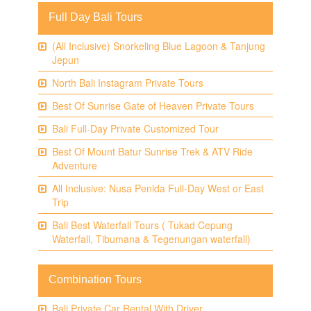
Full Day Bali Tours
(All Inclusive) Snorkeling Blue Lagoon & Tanjung
Jepun
North Bali Instagram Private Tours
Best Of Sunrise Gate of Heaven Private Tours
Bali Full-Day Private Customized Tour
Best Of Mount Batur Sunrise Trek & ATV Ride
Adventure
All Inclusive: Nusa Penida Full-Day West or East
Trip
Bali Best Waterfall Tours ( Tukad Cepung
Waterfall, Tibumana & Tegenungan waterfall)
Combination Tours
Bali Private Car Rental With Driver