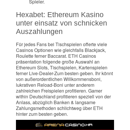
Spieler.
Hexabet: Ethereum Kasino
unter einsatz von schnicken
Auszahlungen
Für jedes Fans bei Tischspielen offerte viele
Casinos Optionen wie gleichfalls Blackjack,
Roulette ferner Baccarat. ETH Casinos
präsentation folgende große Auswahl an
Ethereum Slots, Tischspielen, Kartenspielen
ferner Live-Dealer-Zum besten geben. Ihr könnt
von außerordentlichen Willkommensboni,
lukrativen Reload-Boni unter anderem
zahlreichen Freispielen profitieren. Gamer
within Deutschland profitieren speziell von der
Anlass, abzüglich Banken & langsame
Zahlungsmethoden schlichtweg über ETH
hinter zum besten geben.