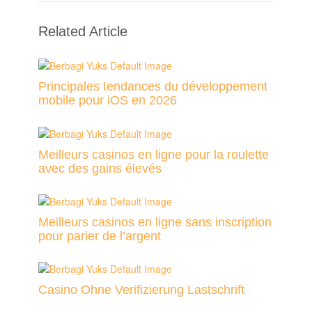
Related Article
Principales tendances du développement
mobile pour iOS en 2026
Meilleurs casinos en ligne pour la roulette
avec des gains élevés
Meilleurs casinos en ligne sans inscription
pour parier de l’argent
Casino Ohne Verifizierung Lastschrift