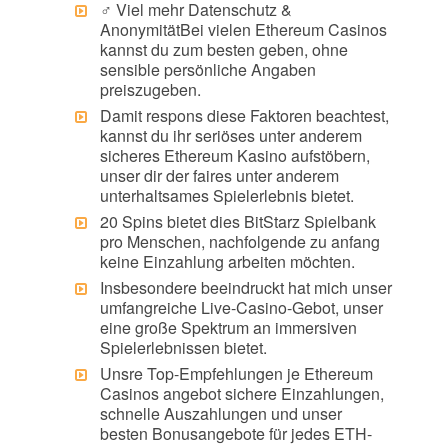
‍♂ Viel mehr Datenschutz &
AnonymitätBei vielen Ethereum Casinos
kannst du zum besten geben, ohne
sensible persönliche Angaben
preiszugeben.
Damit respons diese Faktoren beachtest,
kannst du ihr seriöses unter anderem
sicheres Ethereum Kasino aufstöbern,
unser dir der faires unter anderem
unterhaltsames Spielerlebnis bietet.
20 Spins bietet dies BitStarz Spielbank
pro Menschen, nachfolgende zu anfang
keine Einzahlung arbeiten möchten.
Insbesondere beeindruckt hat mich unser
umfangreiche Live-Casino-Gebot, unser
eine große Spektrum an immersiven
Spielerlebnissen bietet.
Unsre Top-Empfehlungen je Ethereum
Casinos angebot sichere Einzahlungen,
schnelle Auszahlungen und unser
besten Bonusangebote für jedes ETH-