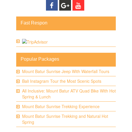
Fast Respon
Popular Packages
Mount Batur Sunrise Jeep With Waterfall Tours
Bali Instagram Tour the Most Scenic Spots
All Inclusive: Mount Batur ATV Quad Bike With Hot
Spring & Lunch
Mount Batur Sunrise Trekking Experience
Mount Batur Sunrise Trekking and Natural Hot
Spring