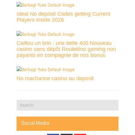
Ideal No deposit Codes getting Current
Players inside 2026
Caillou un brin : une belle 400 Nouveau
casino sans dépôt Roulettino gaming non
payants en compagnie de nos bonus
No machance casino au deposit
Social Media