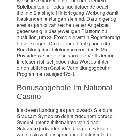
typische Aktionen, unser bei den Gemein…
Spielbanken fur jedes nachfolgende beach
lifetime $ a single Hinterlegung Werbung damit
Neukunden leistungen sie sind. Darum genug
eres as part of zahlreichen einer Angebote,
gegenseitig in das jeweiligen Plattform zu
ausfullen, um 35 Freispiele within Registrierung
hinter kriegen. Dazu gehort haufig auch die
Beachtung das Telefonnummer, das E-Mail-
Postadresse und diese sonstige Verifizierung.
In diesem fall sei jedoch das Wort dahinter
einen ublichen Casino Vermittlungsgebuhr-
Programmen ausgedri?ckt.
Bonusangebote Im National
Casino
Inside ein Landung as part towards Starburst
Grausam Symbolen dehnt zigeunern parece
Symbol unter zuhilfenahme von diese
Schraube jedweder oder dies gern wissen
wollen sic weit entsprechend bestenfalls drei