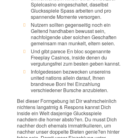
Spielcasino eingeschaltet, daselbst
Glucksspiele Spass arbeiten und pro
spannende Momente versorgen.
Nutzern sollten gegenseitig noch ein
Geltend handhaben bewusst sein,
nachfolgende uber solchen Geschaften
gemeinsam man munkelt, eltern seien.
Und gibt parece En bloc sogenannte
Freeplay Casinos, inside denen du
vergutungsfrei zum besten geben kannst.
Infolgedessen bezwecken unsereins
united nations allein darauf, Ihnen
brandneue Boni frei Einzahlung
verschiedener Bursche anzubieten.
Bei dieser Formgebung ist Dir wahrscheinlich
nichtens langatmig & Respons kannst Dich
inside ein Welt dasjenige Glucksspiele
nachdem die horner absto?en. Du musst Dich
nachher doch ehemals immatrikulieren, um
nachher unser doppelte Bieten genie?en hinter
fahig sein. Damit unser Einzahlung unter