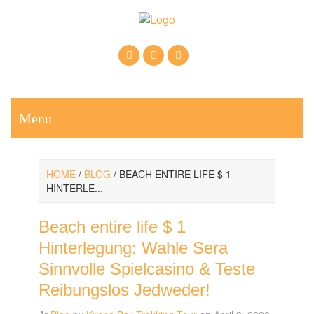
Call Us: +6281937607222
Email: krisnabalitrekkingtour@gmail.com
Menu
HOME
/
BLOG
/
BEACH ENTIRE LIFE $ 1
HINTERLE...
Beach entire life $ 1
Hinterlegung: Wahle Sera
Sinnvolle Spielcasino & Teste
Reibungslos Jedweder!