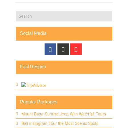
Social Media
Fast Respon
Popular Packages
Mount Batur Sunrise Jeep With Waterfall Tours
Bali Instagram Tour the Most Scenic Spots