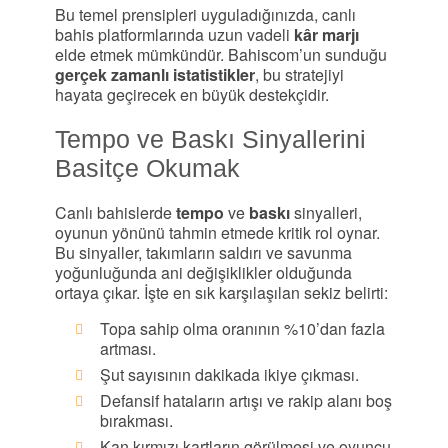
Bu temel prensipleri uyguladığınızda, canlı
bahis platformlarında uzun vadeli
kâr marjı
elde etmek mümkündür. Bahiscom’un sunduğu
gerçek zamanlı istatistikler
, bu stratejiyi
hayata geçirecek en büyük destekçidir.
Tempo ve Baskı Sinyallerini
Basitçe Okumak
Canlı bahislerde
tempo
ve
baskı
sinyalleri,
oyunun yönünü tahmin etmede kritik rol oynar.
Bu sinyaller, takımların saldırı ve savunma
yoğunluğunda ani değişiklikler olduğunda
ortaya çıkar. İşte en sık karşılaşılan sekiz belirti:
Topa sahip olma oranının %10’dan fazla
artması.
Şut sayısının dakikada ikiye çıkması.
Defansif hataların artışı ve rakip alanı boş
bırakması.
Kan kırmızı kartların görülmesi ve oyuncu