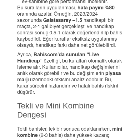
ev‑sahibine göre performansı incelenir.
Bu kuralların uygulanması,
hata payını %80
oranında azaltır. Örneğin, 2023/2024
sezonunda
Galatasaray –1.5
handikaplı bir
maçta, 2‑1 galibiyet gerçekleşti ve handikap
sonrası sonuç 0.5‑1 olarak değerlendirilip bahis
kaybedildi. Eğer kurallar eksiksiz uygulanmış
olsaydı, handikap farkı daha net görülebilirdi.
Ayrıca,
Bahiscom’da sunulan “Live
Handicap”
özelliği, bu kuralları otomatik olarak
işleme alır. Kullanıcılar, handikap değişimlerini
anlık olarak görebilir ve bu değişimlerin
piyasa
marjı
üzerindeki etkisini analiz edebilir. Bu,
karar sürecini hızlandırır ve hatalı bahis riskini
düşürür.
Tekli ve Mini Kombine
Dengesi
Tekli bahisler, tek bir sonuca odaklanırken,
mini
kombine
(2‑3 bahis) daha yüksek kazanç