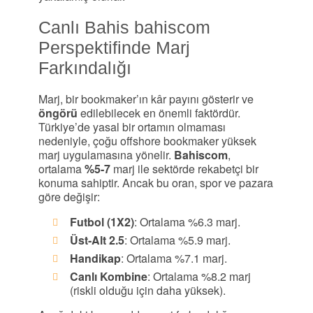
Canlı Bahis bahiscom
Perspektifinde Marj
Farkındalığı
Marj, bir bookmaker’ın kâr payını gösterir ve
öngörü
edilebilecek en önemli faktördür.
Türkiye’de yasal bir ortamın olmaması
nedeniyle, çoğu offshore bookmaker yüksek
marj uygulamasına yönelir.
Bahiscom
,
ortalama
%5‑7
marj ile sektörde rekabetçi bir
konuma sahiptir. Ancak bu oran, spor ve pazara
göre değişir:
Futbol (1X2)
: Ortalama %6.3 marj.
Üst‑Alt 2.5
: Ortalama %5.9 marj.
Handikap
: Ortalama %7.1 marj.
Canlı Kombine
: Ortalama %8.2 marj
(riskli olduğu için daha yüksek).