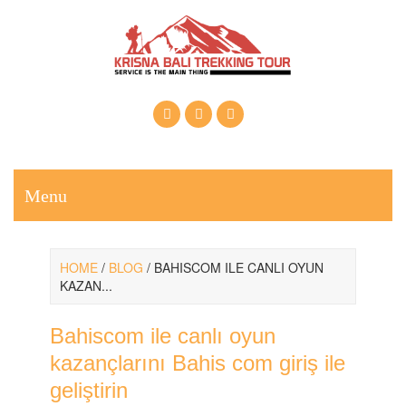
Call Us: +6281937607222
Email: krisnabalitrekkingtour@gmail.com
Menu
HOME
/
BLOG
/
BAHISCOM ILE CANLI OYUN
KAZAN...
Bahiscom ile canlı oyun
kazançlarını Bahis com giriş ile
geliştirin