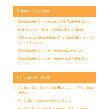
Popular Packages
Mount Batur Sunrise Jeep With Waterfall Tours
Bali Instagram Tour the Most Scenic Spots
All Inclusive: Mount Batur ATV Quad Bike With Hot
Spring & Lunch
Mount Batur Sunrise Trekking Experience
Mount Batur Sunrise Trekking and Natural Hot
Spring
Full Day Bali Tours
(All Inclusive) Snorkeling Blue Lagoon & Tanjung
Jepun
North Bali Instagram Private Tours
Best Of Sunrise Gate of Heaven Private Tours