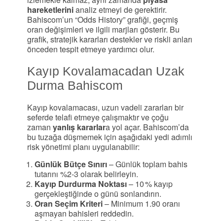
hareketlerini
analiz etmeyi de gerektirir.
Bahiscom’un “Odds History” grafiği, geçmiş
oran değişimleri ve ilgili marjları gösterir. Bu
grafik, stratejik kararları destekler ve riskli anları
önceden tespit etmeye yardımcı olur.
Kayıp Kovalamacadan Uzak
Durma Bahiscom
Kayıp kovalamacası, uzun vadeli zararları bir
seferde telafi etmeye çalışmaktır ve çoğu
zaman
yanlış kararlar
a yol açar. Bahiscom’da
bu tuzağa düşmemek için aşağıdaki yedi adımlı
risk yönetimi planı uygulanabilir:
Günlük Bütçe Sınırı
– Günlük toplam bahis
tutarını %2‑3 olarak belirleyin.
Kayıp Durdurma Noktası
– 10 % kayıp
gerçekleştiğinde o günü sonlandırın.
Oran Seçim Kriteri
– Minimum 1.90 oranı
aşmayan bahisleri reddedin.