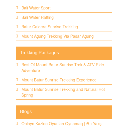
Bali Water Sport
Bali Water Rafting
Batur Caldera Sunrise Trekking
Mount Agung Trekking Via Pasar Agung
Trekking Packages
Best Of Mount Batur Sunrise Trek & ATV Ride
Adventure
Mount Batur Sunrise Trekking Experience
Mount Batur Sunrise Trekking and Natural Hot
Spring
Blogs
Onlayn Kazino Oyunları Oynamaq | Ən Yaxşı