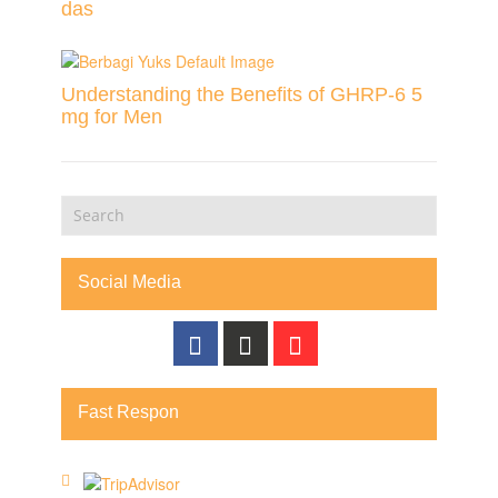
das
Understanding the Benefits of GHRP-6 5
mg for Men
Social Media
Fast Respon