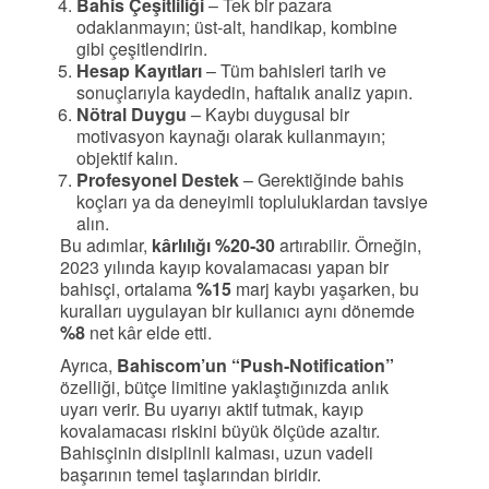
Bahis Çeşitliliği
– Tek bir pazara
odaklanmayın; üst‑alt, handikap, kombine
gibi çeşitlendirin.
Hesap Kayıtları
– Tüm bahisleri tarih ve
sonuçlarıyla kaydedin, haftalık analiz yapın.
Nötral Duygu
– Kaybı duygusal bir
motivasyon kaynağı olarak kullanmayın;
objektif kalın.
Profesyonel Destek
– Gerektiğinde bahis
koçları ya da deneyimli topluluklardan tavsiye
alın.
Bu adımlar,
kârlılığı %20‑30
artırabilir. Örneğin,
2023 yılında kayıp kovalamacası yapan bir
bahisçi, ortalama
%15
marj kaybı yaşarken, bu
kuralları uygulayan bir kullanıcı aynı dönemde
%8
net kâr elde etti.
Ayrıca,
Bahiscom’un “Push‑Notification”
özelliği, bütçe limitine yaklaştığınızda anlık
uyarı verir. Bu uyarıyı aktif tutmak, kayıp
kovalamacası riskini büyük ölçüde azaltır.
Bahisçinin disiplinli kalması, uzun vadeli
başarının temel taşlarından biridir.