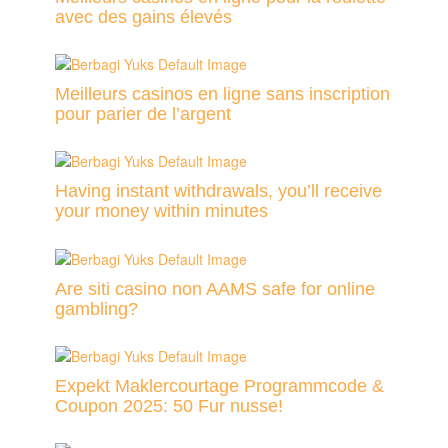
avec des gains élevés
Meilleurs casinos en ligne sans inscription
pour parier de l’argent
Having instant withdrawals, you’ll receive
your money within minutes
Are siti casino non AAMS safe for online
gambling?
Expekt Maklercourtage Programmcode &
Coupon 2025: 50 Fur nusse!