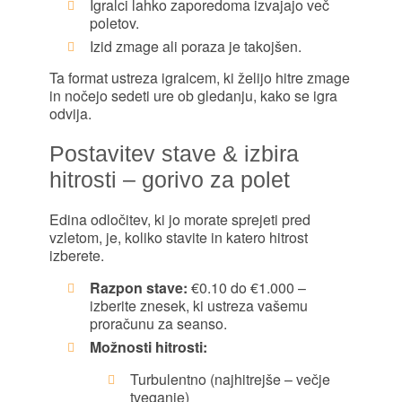
Igralci lahko zaporedoma izvajajo več
poletov.
Izid zmage ali poraza je takojšen.
Ta format ustreza igralcem, ki želijo hitre zmage
in nočejo sedeti ure ob gledanju, kako se igra
odvija.
Postavitev stave & izbira
hitrosti – gorivo za polet
Edina odločitev, ki jo morate sprejeti pred
vzletom, je, koliko stavite in katero hitrost
izberete.
Razpon stave:
€0.10 do €1.000 –
izberite znesek, ki ustreza vašemu
proračunu za seanso.
Možnosti hitrosti:
Turbulentno (najhitrejše – večje
tveganje)