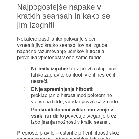
Najpogostejše napake v
kratkih seansah in kako se
jim izogniti
Nekatere pasti lahko pokvarijo sicer
vznemirljivo kratko seanso: lov na izgube,
napačno razumevanje učinkov hitrosti ali
prevelika vpletenost v eno samo rundo.
Ni limita izgube:
brez pravila stop-loss
lahko zapravite bankroll v eni nesrečni
nesreči.
Divje spreminjanje hitrosti:
preklapljanje hitrosti med poletom ne
vpliva na izide, vendar povzroča zmedo.
Poskusiti doseči velike množenje v
vsaki rundi:
to povečuje tveganje brez
izboljšanja možnosti v kratki seansi.
Preprosto pravilo – ostanite pri eni hitrosti skozi
celotno seanso – ohranja ostrino fokusa in