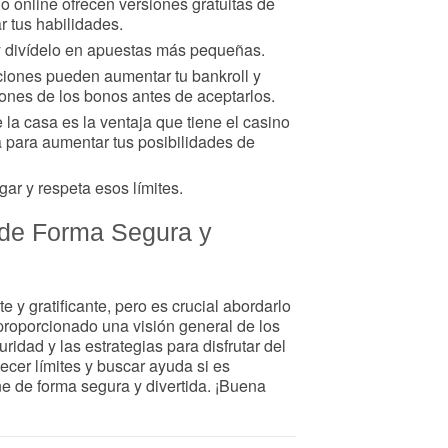
 online ofrecen versiones gratuitas de
r tus habilidades.
y divídelo en apuestas más pequeñas.
iones pueden aumentar tu bankroll y
iones de los bonos antes de aceptarlos.
la casa es la ventaja que tiene el casino
a para aumentar tus posibilidades de
ar y respeta esos límites.
 de Forma Segura y
y gratificante, pero es crucial abordarlo
proporcionado una visión general de los
idad y las estrategias para disfrutar del
cer límites y buscar ayuda si es
ne de forma segura y divertida. ¡Buena