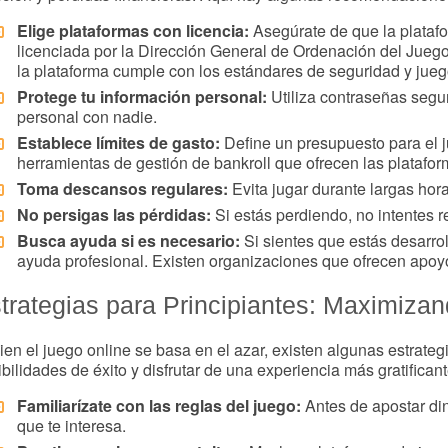
Elige plataformas con licencia:
Asegúrate de que la platafo
licenciada por la Dirección General de Ordenación del Jueg
la plataforma cumple con los estándares de seguridad y jue
Protege tu información personal:
Utiliza contraseñas segu
personal con nadie.
Establece límites de gasto:
Define un presupuesto para el ju
herramientas de gestión de bankroll que ofrecen las platafor
Toma descansos regulares:
Evita jugar durante largas hor
No persigas las pérdidas:
Si estás perdiendo, no intentes 
Busca ayuda si es necesario:
Si sientes que estás desarro
ayuda profesional. Existen organizaciones que ofrecen apoy
trategias para Principiantes: Maximizan
bien el juego online se basa en el azar, existen algunas estrat
bilidades de éxito y disfrutar de una experiencia más gratificant
Familiarízate con las reglas del juego:
Antes de apostar din
que te interesa.