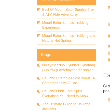
Best Of Mount Batur Sunrise Trek
& ATV Ride Adventure
Mount Batur Sunrise Trekking
Experience
Mount Batur Sunrise Trekking and
Natural Hot Spring
Blogs
Onlayn Kazino Oyunları Oynamaq
| Ən Yaxşı Azərbaycan Kazinoları
Es
Roulette Strategies Best Bonus: A
Comprehensive Guide
Si 
posi
Roulette Odds Free Spins:
Everything You Need to Know
The Ultimate Guide to Roulette
Jackpots