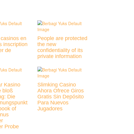
 casinos en
People are protected
s inscription
the new
er de
confidentiality of its
private information
ar Kasino
Slimking Casino
e bloß
Ahora Ofrece Giros
ng: Die
Gratis Sin Depósito
nungspunkt
Para Nuevos
book of
Jugadores
onus
er
er Probe