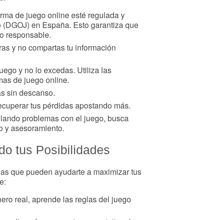
rma de juego online esté regulada y
o (DGOJ) en España. Esto garantiza que
go responsable.
ras y no compartas tu información
ego y no lo excedas. Utiliza las
mas de juego online.
as sin descanso.
recuperar tus pérdidas apostando más.
llando problemas con el juego, busca
o y asesoramiento.
do tus Posibilidades
egias que pueden ayudarte a maximizar tus
e:
ero real, aprende las reglas del juego