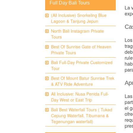
Full Day Bali Tours
La 
exp
(All Inclusive) Snorkeling Blue
Lagoon & Tanjung Jepun
Ca
North Bali Instagram Private
Tours
Los
tra
Best Of Sunrise Gate of Heaven
deb
Private Tours
rule
Bali Full-Day Private Customized
hab
Tour
par
Best Of Mount Batur Sunrise Trek
Ap
& ATV Ride Adventure
All Inclusive: Nusa Penida Full-
Las
Day West or East Trip
part
el 
Bali Best Waterfall Tours ( Tukad
ofr
Cepung Waterfall, Tibumana &
req
Tegenungan waterfall)
pre