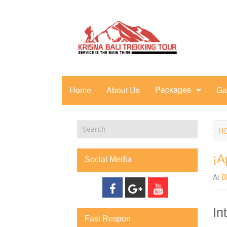
Packages
Home
About Us
Ga
H
¡A
Social Media
At
B
In
Fast Respon