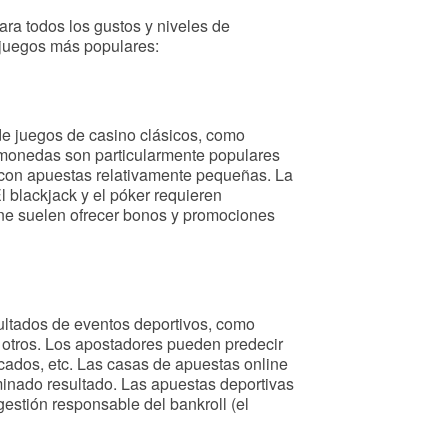
ra todos los gustos y niveles de
 juegos más populares:
e juegos de casino clásicos, como
gamonedas son particularmente populares
 con apuestas relativamente pequeñas. La
l blackjack y el póker requieren
ine suelen ofrecer bonos y promociones
sultados de eventos deportivos, como
s otros. Los apostadores pueden predecir
cados, etc. Las casas de apuestas online
minado resultado. Las apuestas deportivas
estión responsable del bankroll (el