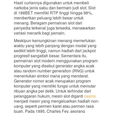
Hasil curiannya digunakan untuk membeli
narkoba jenis sabu dan bermain judi slot. Slot
di 188BET memiliki RTP tinggi hingga 98%,
memberikan peluang lebih besar untuk
menang. Beragam permainan slot dari
penyedia terkenal juga tersedia, menawarkan
variasi menarik bagi pemain.
Meskipun kemungkinan menang memerlukan
waktu yang lebih panjang dengan modal yang
sedikit lebih tinggi, namun hadiah dari jackpot
progresif sangatlah besar. Sementara itu,
permainan slot modern menggunakan program
komputer yang disebut generator angka acak
atau random number generation (RNG) untuk
menentukan simbol mana yang mendarat.
Generator nomor acak merupakan program
komputer yang memiliki fungsi untuk memutar
ribuan angka per detik. Untuk terhindar dari
pelanggaran hukum, mesin slot diganti
casino
menjadi mesin yang mengeluarkan hadiah non-
uang, seperti permen karet atau permen rasa
buah. Pada 1895, Charles Fey, seorang