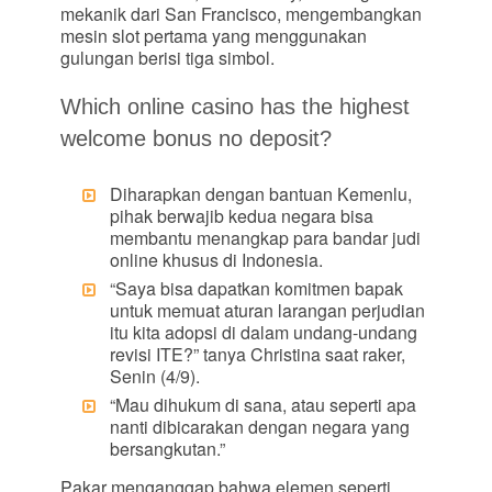
mekanik dari San Francisco, mengembangkan
mesin slot pertama yang menggunakan
gulungan berisi tiga simbol.
Which online casino has the highest
welcome bonus no deposit?
Diharapkan dengan bantuan Kemenlu,
pihak berwajib kedua negara bisa
membantu menangkap para bandar judi
online khusus di Indonesia.
“Saya bisa dapatkan komitmen bapak
untuk memuat aturan larangan perjudian
itu kita adopsi di dalam undang-undang
revisi ITE?” tanya Christina saat raker,
Senin (4/9).
“Mau dihukum di sana, atau seperti apa
nanti dibicarakan dengan negara yang
bersangkutan.”
Pakar menganggap bahwa elemen seperti