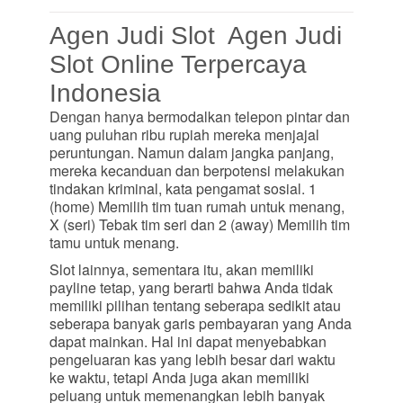
Agen Judi Slot ️ Agen Judi
Slot Online Terpercaya
Indonesia
Dengan hanya bermodalkan telepon pintar dan
uang puluhan ribu rupiah mereka menjajal
peruntungan. Namun dalam jangka panjang,
mereka kecanduan dan berpotensi melakukan
tindakan kriminal, kata pengamat sosial. 1
(home) Memilih tim tuan rumah untuk menang,
X (seri) Tebak tim seri dan 2 (away) Memilih tim
tamu untuk menang.
Slot lainnya, sementara itu, akan memiliki
payline tetap, yang berarti bahwa Anda tidak
memiliki pilihan tentang seberapa sedikit atau
seberapa banyak garis pembayaran yang Anda
dapat mainkan. Hal ini dapat menyebabkan
pengeluaran kas yang lebih besar dari waktu
ke waktu, tetapi Anda juga akan memiliki
peluang untuk memenangkan lebih banyak