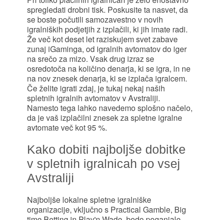
spregledati drobni tisk. Poskusite ta nasvet, da
se boste počutili samozavestno v novih
igralniških podjetjih z izplačili, ki jih imate radi.
Že več kot deset let raziskujem svet zabave
zunaj iGaminga, od igralnih avtomatov do iger
na srečo za mizo. Vsak drug izraz se
osredotoča na količino denarja, ki se igra, in ne
na nov znesek denarja, ki se izplača igralcem.
Če želite igrati zdaj, je tukaj nekaj naših
spletnih igralnih avtomatov v Avstraliji.
Namesto tega lahko navedemo splošno načelo,
da je vaš izplačilni znesek za spletne igralne
avtomate več kot 95 %.
Kako dobiti najboljše dobitke
v spletnih igralnicah po vsej
Avstraliji
Najboljše lokalne spletne igralniške
organizacije, vključno s Practical Gamble, Big
time Betting in Play'n Wade, bodo poganjale