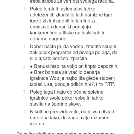
treba skrbeti za varnost svojega računa.
Poleg igralnih avtomatov lahko
udeleženci izkoristijo tudi namizne igre,
igre z živimi agenti in turnirje za
enostaven denar, ki ponujajo
konkurenčne pritiske na lestvicah in
denarne nagrade.
Dober način je, da vedno izmerite skupni
zaključek programa od prvega pologa, da
si olajšate končno izplačilo.
● Bonusi niso na voljo pri kripto depozitih
● Brez bonusa za vračilo denarja
Igralnica Woo je najboljša glede stopenj
izplačil, saj ponuja odličnih 97,1 % RTP.
Poleg tega imajo določene spletne
igralnice svoje poker sobe in lahko
stavite na športne stave.
Nikoli ne predvidevajte, da je vsa divjad
narejena tako, da zagotavlja razumen
vzorec.
Pri toliko plačilnih igralnicah je zelo enostavno