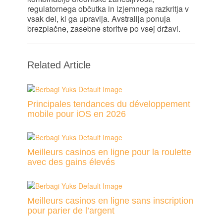
regulatornega občutka in izjemnega razkritja v
vsak del, ki ga upravlja. Avstralija ponuja
brezplačne, zasebne storitve po vsej državi.
Related Article
Principales tendances du développement
mobile pour iOS en 2026
Meilleurs casinos en ligne pour la roulette
avec des gains élevés
Meilleurs casinos en ligne sans inscription
pour parier de l’argent