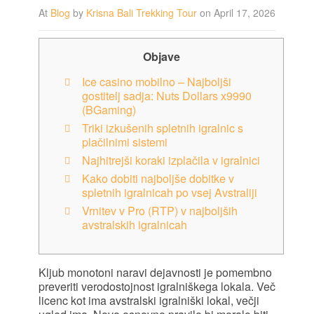
At
Blog
by
Krisna Bali Trekking Tour
on April 17, 2026
Objave
Ice casino mobilno – Najboljši
gostitelj sadja: Nuts Dollars x9990
(BGaming)
Triki izkušenih spletnih igralnic s
plačilnimi sistemi
Najhitrejši koraki izplačila v igralnici
Kako dobiti najboljše dobitke v
spletnih igralnicah po vsej Avstraliji
Vrnitev v Pro (RTP) v najboljših
avstralskih igralnicah
Kljub monotoni naravi dejavnosti je pomembno
preveriti verodostojnost igralniškega lokala. Več
licenc kot ima avstralski igralniški lokal, večji