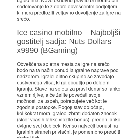
ugled ima.
Novo osnovno pravilo bi moralo biti
sodelovanje le z dobro obveščenim podjetjem,
ki mora predložiti veljavno dovoljenje za igre na
srečo.
Ice casino mobilno – Najboljši
gostitelj sadja: Nuts Dollars
x9990 (BGaming)
Obveščena spletna mesta za igre na srečo
bodo na ta način ponudila igralne naprave pod
nadzorom. Igralci elitne skupine se zavedajo
čustvenega vtisa, ki ga občutijo po dolgem
igranju. Stave na spletu za pravi denar so lahko
vznemirljive, a če želite povečati svoje
možnosti za uspeh, potrebujete več kot le
zgodnje postopke. Pogoji stav določajo,
kolikokrat mora igralec izbrati dodaten znesek
(sicer včasih lahko vložite bonus), preden lahko
dvigne svoj dobiček. Ker so največji bonusi na
igralnih straneh privlačni, je pomembno preučiti
drobni tisk.