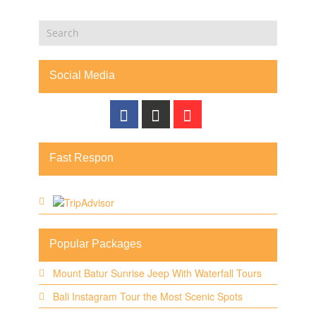
Social Media
Fast Respon
Popular Packages
Mount Batur Sunrise Jeep With Waterfall Tours
Bali Instagram Tour the Most Scenic Spots