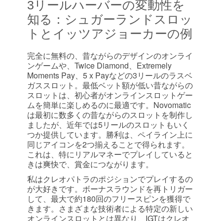
3リールハーバーの変動性を
知る：シュガーランドスロッ
トとイッツアジョーカーの例
完全に無料の、昔ながらのデザインのオンライ
ンゲームや、Twice Diamond、Extremely
Moments Pay、5 x Payなどの3リールのラスベ
ガススロット。最低ベット額が低い昔ながらの
スロットは、初心者がオンラインスロットゲー
ムを簡単に楽しめるのに最適です。Novomatic
は最初に数多くの昔ながらのスロットを制作し
ましたが、近年では5リールのスロットもいく
つか提供しています。勝利は、ペイライン上に
同じアイコンを2つ揃えることで得られます。
これは、特にリアルマネーでプレイしていると
きは爽快で、賞金につながります。
私はクレオパトラのポジションでプレイするの
が大好きです。ボーナスラウンドを再トリガー
して、最大で約180回のフリースピンを獲得で
きます。さまざまな技術者による特定の新しい
オンラインスロットとは異なり、IGTはクレオ