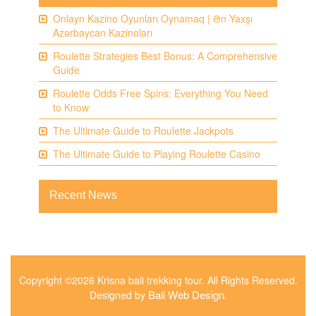
Onlayn Kazino Oyunları Oynamaq | Ən Yaxşı
Azərbaycan Kazinoları
Roulette Strategies Best Bonus: A Comprehensive
Guide
Roulette Odds Free Spins: Everything You Need
to Know
The Ultimate Guide to Roulette Jackpots
The Ultimate Guide to Playing Roulette Casino
Recent News
Copyright ©2026 Krisna bali trekking tour. All Rights Reserved.
Bali Web Design
Designed by
.