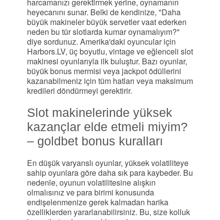
harcamanızı gerektirmek yerine, oynamanın
heyecanını sunar. Belki de kendinize, "Daha
büyük makineler büyük servetler vaat ederken
neden bu tür slotlarda kumar oynamalıyım?"
diye sordunuz.
Amerika'daki oyuncular için
Harbors.LV, üç boyutlu, vintage ve eğlenceli slot
makinesi oyunlarıyla ilk buluştur. Bazı oyunlar,
büyük bonus mermisi veya jackpot ödüllerini
kazanabilmeniz için tüm hatları veya maksimum
kredileri döndürmeyi gerektirir.
Slot makinelerinde yüksek
kazançlar elde etmeli miyim?
– goldbet bonus kuralları
En düşük varyanslı oyunlar, yüksek volatiliteye
sahip oyunlara göre daha sık para kaybeder. Bu
nedenle, oyunun volatilitesine alışkın
olmalısınız ve para birimi konusunda
endişelenmenize gerek kalmadan harika
özelliklerden yararlanabilirsiniz. Bu, size kolluk