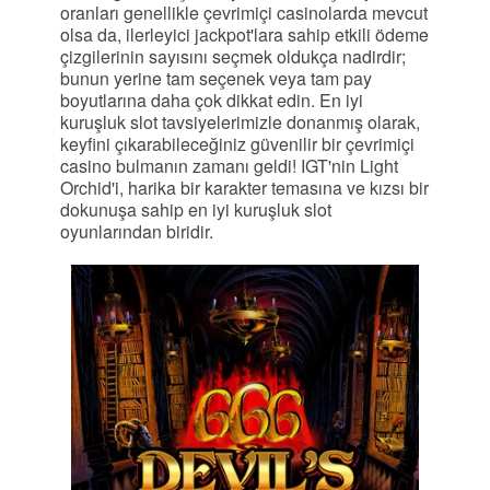
oranları genellikle çevrimiçi casinolarda mevcut
olsa da, ilerleyici jackpot'lara sahip etkili ödeme
çizgilerinin sayısını seçmek oldukça nadirdir;
bunun yerine tam seçenek veya tam pay
boyutlarına daha çok dikkat edin. En iyi
kuruşluk slot tavsiyelerimizle donanmış olarak,
keyfini çıkarabileceğiniz güvenilir bir çevrimiçi
casino bulmanın zamanı geldi! IGT'nin Light
Orchid'i, harika bir karakter temasına ve kızsı bir
dokunuşa sahip en iyi kuruşluk slot
oyunlarından biridir.