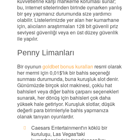
kuvvetlerine karşı mahkeme koruması sunar;
bu, internet sitelerinden birinde oynarken yanlış
bir şey yapmanız durumunda size yardımcı
olabilir. Listelerimizde yer alan her kumarhane
için, alıcıların araştırmaları 128 bit güvenli priz
seviyesi güvenliği veya en üst düzey güvenlik
ile yapılır.
Penny Limanları
Bir oyunun
goldbet bonus kuralları
resmi olarak
her mermi için 0,01$'lık bir bahis seçeneği
sunması durumunda, buna kuruşluk slot denir.
Günümüzde birçok slot makinesi, çoklu hat
bahisleri veya diğer bahis çarpanı seçenekleri
sunarak, her dönüş için bahisleri çok daha
yüksek hale getiriyor. Kuruşluk slotlar, düşük
değerli para birimleriyle bahis yapmanıza
olanak tanıyan oyunlardır.
Caesars Entertainment'ın köklü bir
kuruluşu, Las Vegas'taki