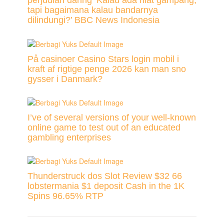
perjudian daring ‘Kalau ada niat gampang,
tapi bagaimana kalau bandarnya
dilindungi?’ BBC News Indonesia
På casinoer Casino Stars login mobil i
kraft af rigtige penge 2026 kan man sno
gysser i Danmark?
I’ve of several versions of your well-known
online game to test out of an educated
gambling enterprises
Thunderstruck dos Slot Review $32 66
lobstermania $1 deposit Cash in the 1K
Spins 96.65% RTP