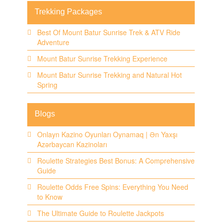
Trekking Packages
Best Of Mount Batur Sunrise Trek & ATV Ride
Adventure
Mount Batur Sunrise Trekking Experience
Mount Batur Sunrise Trekking and Natural Hot
Spring
Blogs
Onlayn Kazino Oyunları Oynamaq | Ən Yaxşı
Azərbaycan Kazinoları
Roulette Strategies Best Bonus: A Comprehensive
Guide
Roulette Odds Free Spins: Everything You Need
to Know
The Ultimate Guide to Roulette Jackpots