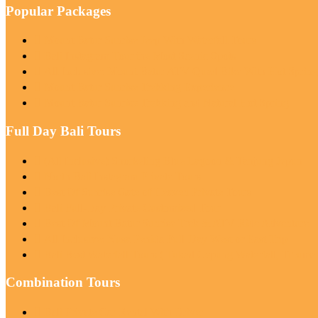
Popular Packages
Mount Batur Sunrise Jeep With Waterfall Tours
Bali Instagram Tour the Most Scenic Spots
All Inclusive: Mount Batur ATV Quad Bike With Hot Sprin
Mount Batur Sunrise Trekking Experience
Mount Batur Sunrise Trekking and Natural Hot Spring
Full Day Bali Tours
(All Inclusive) Snorkeling Blue Lagoon & Tanjung Jepun
North Bali Instagram Private Tours
Best Of Sunrise Gate of Heaven Private Tours
Bali Full-Day Private Customized Tour
Best Of Mount Batur Sunrise Trek & ATV Ride Adventure
All Inclusive: Nusa Penida Full-Day West or East Trip
Bali Best Waterfall Tours ( Tukad Cepung Waterfall, Tibum
Combination Tours
Bali Private Car Rental With Driver