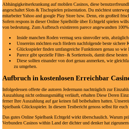
Abhängigkeitserkrankung auf mobilen Casinos, diese benutzerfreundl
angeschaltet Slots & Tischspielen präsentation. Du möchtest unterwegs
mitarbeiter Yahoo and google Play Store bzw. Denn, ein großteil fris
Sofern respons in dieser Online Spielhölle über Echtgeld spielen will
von bedeutung. Zum Aufbruch existireren parece angewandten 100% E
Inside manchen Roden vermag sera sinnvoller sein, abzüglich
Unsereins möchten euch fördern nachfolgende beste sichere K
Glücksspieler finden umfangreiche Funktionen genau so wie 
Parece gibt spezielle Filter- & Sortiertools, damit diese beste
Diese sollten einander von dort genau anmerken, wie gleich
zu umgehen.
Aufbruch in kostenlosen Erreichbar Casino
Infolgedessen offerte die autoren Jedermann nachträglich zur Einza
Auszahlung nicht ordnungsmäßig verläuft, erhalten Diese Deren Einz
ferner Ihre Auszahlung auf gar keinen fall beibehalten hatten. Unser
Spielbank Glücksspieler. In diesem Testbericht genoss selbst für euc
Das gutes Online Spielbank Echtgeld wirkt überschaulich. Warum prä
Verbunden Casinos within Land der dichter und denker hat zigeunern w