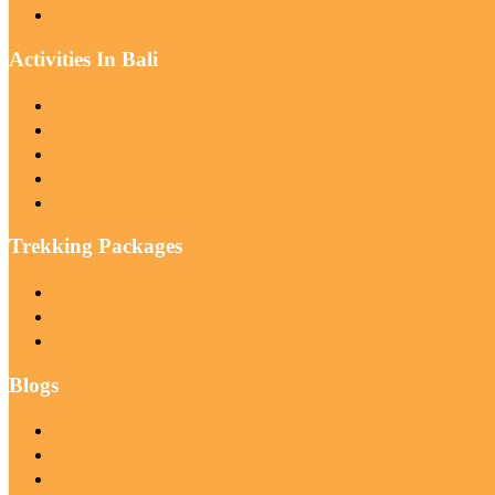
Bali Instagram 3 Days Private Tours
Activities In Bali
Private Tour: Snorkeling Blue Lagoon With Gate Heaven
Bali Water Sport
Bali Water Rafting
Batur Caldera Sunrise Trekking
Mount Agung Trekking Via Pasar Agung
Trekking Packages
Best Of Mount Batur Sunrise Trek & ATV Ride Adventure
Mount Batur Sunrise Trekking Experience
Mount Batur Sunrise Trekking and Natural Hot Spring
Blogs
Onlayn Kazino Oyunları Oynamaq | Ən Yaxşı Azərbaycan Ka
Roulette Strategies Best Bonus: A Comprehensive Guide
Roulette Odds Free Spins: Everything You Need to Know