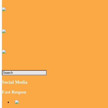
Min Crisis & Casino Software package � w
Spännande Värld av Online Kasinon: En Gu
Каким способом цифровые платформы 
Social Media
Fast Respon